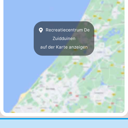
Noordduinen
Duinrell
Hotels
Lastminutes
Recreatiecentrum De
Strand
Zuidduinen
Sehen
auf der Karte anzeigen
&
-
tun
Museen
-
Denkmäler
-
Aussichtspunkte
Attraktionen
-
Rundfahrten
-