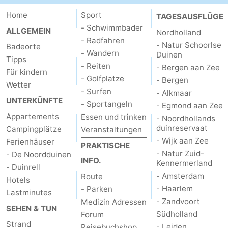
Spielplätze
-
Home
Sport
TAGESAUSFLÜGE
- Schwimmbader
ALLGEMEIN
Nordholland
Indoor-
-
- Radfahren
- Natur Schoorlse
Badeorte
- Wandern
Duinen
Tipps
Spielplätze
Experiences
Wellness-
- Reiten
- Bergen aan Zee
Für kindern
- Golfplatze
- Bergen
Zentren
Dörfer
Wetter
- Surfen
- Alkmaar
UNTERKÜNFTE
- Sportangeln
&
Natur
- Egmond aan Zee
Appartements
Essen und trinken
- Noordhollands
Städte
Sport
duinreservaat
Campingplätze
Veranstaltungen
- Wijk aan Zee
Ferienhäuser
PRAKTISCHE
-
- Natur Zuid-
- De Noordduinen
INFO.
Kennermerland
- Duinrell
Schwimmbader
-
- Amsterdam
Route
Hotels
- Haarlem
- Parken
Lastminutes
Radfahren
-
- Zandvoort
Medizin Adressen
SEHEN & TUN
Südholland
Forum
Wandern
-
Strand
- Leiden
Reisebuchshop