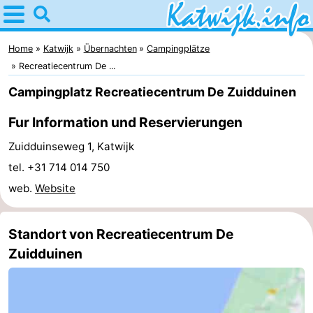
Home
Katwijk
Home
Katwijk
Übernachten
Campingplätze
Recreatiecentrum De ...
Tipps
Campingplatz Recreatiecentrum De Zuidduinen
Für
Fur Information und Reservierungen
kindern
Übernachten
Zuidduinseweg 1, Katwijk
tel. +31 714 014 750
Appartements
web.
Website
Campingplätze
Standort von Recreatiecentrum De
Ferienhäuser
Zuidduinen
-
De
-