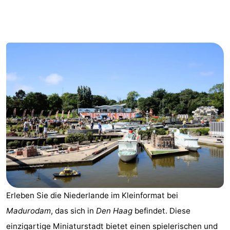
Noordduinen
Duinrell
Hotels
Lastminutes
Strand
Sehen
&
-
tun
Museen
-
Denkmäler
-
Aussichtspunkte
Attraktionen
Erleben Sie die Niederlande im Kleinformat bei
-
Madurodam
, das sich in
Den Haag
befindet. Diese
Rundfahrten
-
einzigartige Miniaturstadt bietet einen spielerischen und