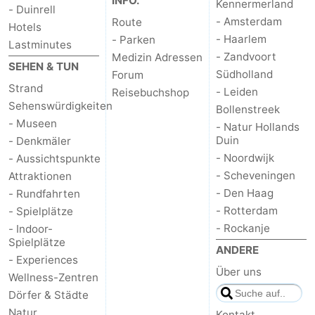
INFO.
Kennermerland
- Duinrell
- Amsterdam
Route
Hotels
- Haarlem
- Parken
Lastminutes
- Zandvoort
Medizin Adressen
SEHEN & TUN
Südholland
Forum
Strand
- Leiden
Reisebuchshop
Sehenswürdigkeiten
Bollenstreek
- Museen
- Natur Hollands
Duin
- Denkmäler
- Noordwijk
- Aussichtspunkte
- Scheveningen
Attraktionen
- Den Haag
- Rundfahrten
- Rotterdam
- Spielplätze
- Rockanje
- Indoor-
Spielplätze
ANDERE
- Experiences
Über uns
Wellness-Zentren
Dörfer & Städte
Natur
Kontakt