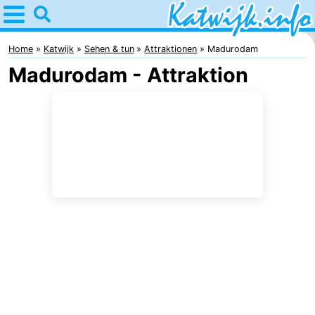
Home
Katwijk
Home
Katwijk
Sehen & tun
Attraktionen
Madurodam
Madurodam - Attraktion
Tipps
Für
kindern
Übernachten
Appartements
Campingplätze
Ferienhäuser
-
De
-