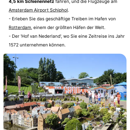
4,5 km Schienennetz
fahren, und die Flugzeuge am
Medizin
Amsterdam Airport Schiphol
.
- Erleben Sie das geschäftige Treiben im Hafen von
Adressen
Region
Rotterdam
, einem der größten Häfen der Welt.
Nordholland
- Der 'Hof van Nederland', wo Sie eine Zeitreise ins Jahr
1572 unternehmen können.
-
Natur
-
Schoorlse
Bergen
-
Duinen
aan
Bergen
-
Zee
Alkmaar
-
Egmond
-
aan
Noordhollands
-