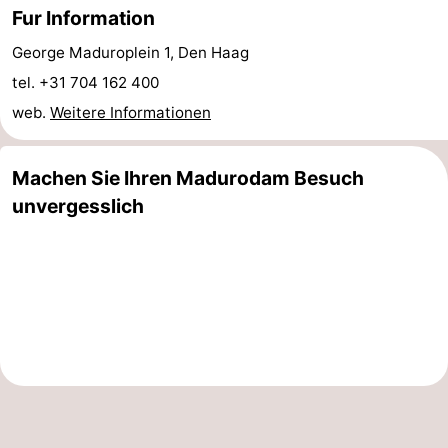
Fur Information
Duin
Scheveningen
-
George Maduroplein 1, Den Haag
Den
-
tel. +31 704 162 400
web.
Weitere Informationen
Haag
Rotterdam
-
Rockanje
Wetter
Machen Sie Ihren Madurodam Besuch
unvergesslich
Kontakt