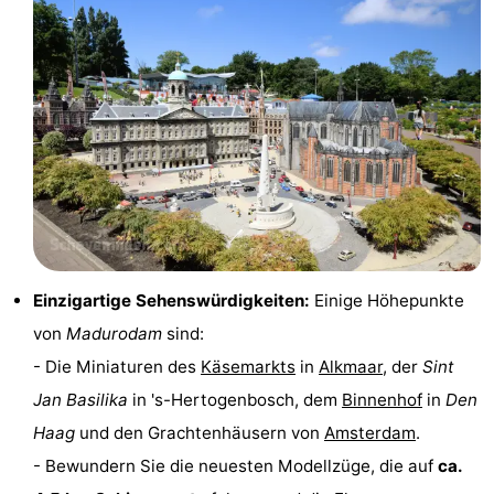
Reiten
-
Golfplatze
-
Surfen
-
Sportangeln
Essen
und
Veranstaltungen
trinken
Praktisch
Einzigartige Sehenswürdigkeiten:
Einige Höhepunkte
Forum
von
Madurodam
sind:
- Die Miniaturen des
Käsemarkts
in
Alkmaar
, der
Sint
Route
Jan Basilika
in 's-Hertogenbosch, dem
Binnenhof
in
Den
-
Haag
und den Grachtenhäusern von
Amsterdam
.
- Bewundern Sie die neuesten Modellzüge, die auf
ca.
Parken
Reisebuchshop