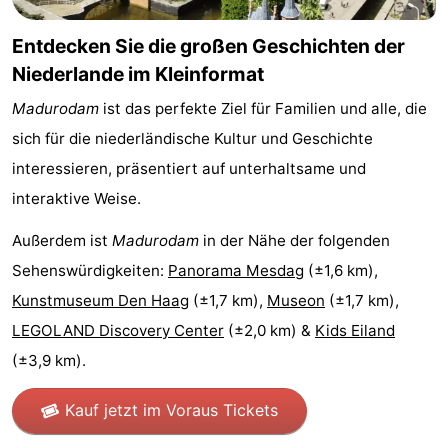
Zee
duinreservaat
Wijk
-
Entdecken Sie die großen Geschichten der
Niederlande im Kleinformat
aan
Natur
-
Madurodam
ist das perfekte Ziel für Familien und alle, die
Zee
Zuid-
Amsterdam
-
sich für die niederländische Kultur und Geschichte
Kennermerland
Haarlem
-
interessieren, präsentiert auf unterhaltsame und
interaktive Weise.
Zandvoort
Südholland
Außerdem ist
Madurodam
in der Nähe der folgenden
-
Sehenswürdigkeiten:
Panorama Mesdag
(±1,6 km),
Kunstmuseum Den Haag
(±1,7 km),
Museon
(±1,7 km),
Leiden
Bollenstreek
LEGOLAND Discovery Center
(±2,0 km) &
Kids Eiland
-
(±3,9 km).
Natur
-
Kauf jetzt im Voraus Tickets
Hollands
Noordwijk
-