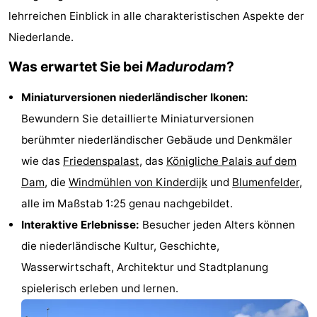
lehrreichen Einblick in alle charakteristischen Aspekte der
Spielplätze
-
Niederlande.
Indoor-
-
Was erwartet Sie bei
Madurodam
?
Spielplätze
Experiences
Wellness-
Miniaturversionen niederländischer Ikonen:
Zentren
Dörfer
Bewundern Sie detaillierte Miniaturversionen
berühmter niederländischer Gebäude und Denkmäler
&
Natur
wie das
Friedenspalast
, das
Königliche Palais auf dem
Städte
Sport
Dam
, die
Windmühlen von Kinderdijk
und
Blumenfelder
,
alle im Maßstab 1:25 genau nachgebildet.
-
Interaktive Erlebnisse:
Besucher jeden Alters können
Schwimmbader
-
die niederländische Kultur, Geschichte,
Wasserwirtschaft, Architektur und Stadtplanung
Radfahren
-
spielerisch erleben und lernen.
Wandern
-