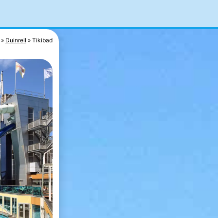
Duinrell
Tikibad