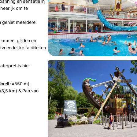
panning en sensatie in
 heerlijk om te
 geniet meerdere
emmen, glijden en
riendelijke faciliteiten
terpret is hier
nrell
(±550 m),
±3,5 km) &
Pan van