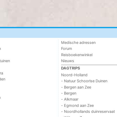
Medische adressen
n
Forum
Reisboekenwinkel
tuinen
Nieuws
DAGTRIPS
ra
Noord-Holland
den
- Natuur Schoorlse Duinen
- Bergen aan Zee
- Bergen
n
- Alkmaar
- Egmond aan Zee
- Noordhollands duinreservaat