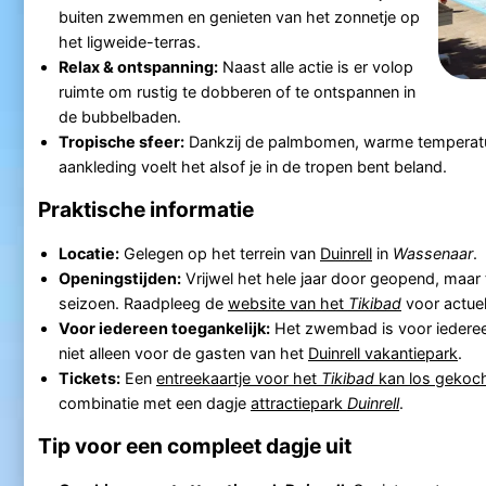
buiten zwemmen en genieten van het zonnetje op
het ligweide-terras.
Relax & ontspanning:
Naast alle actie is er volop
ruimte om rustig te dobberen of te ontspannen in
de bubbelbaden.
Tropische sfeer:
Dankzij de palmbomen, warme temperatur
aankleding voelt het alsof je in de tropen bent beland.
Praktische informatie
Locatie:
Gelegen op het terrein van
Duinrell
in
Wassenaar
.
Openingstijden:
Vrijwel het hele jaar door geopend, maar t
seizoen. Raadpleeg de
website van het
Tikibad
voor actuel
Voor iedereen toegankelijk:
Het zwembad is voor iederee
niet alleen voor de gasten van het
Duinrell vakantiepark
.
Tickets:
Een
entreekaartje voor het
Tikibad
kan los gekoc
combinatie met een dagje
attractiepark
Duinrell
.
Tip voor een compleet dagje uit