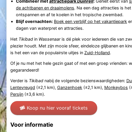
Combineer met
attractiepark
Duinrell
:
Geniet eerst van
s
de achtbanen en draaimolens
. Na een dag attracties is het
ontspannen en af te koelen in het tropische zwembad.
Blijf overnachten:
Boek een verblijf op het vakantiepark
en
dagen van waterpret en attracties.
Het
Tikibad
in
Wassenaar
is dé plek voor iedereen die van zw
plezier houdt. Met zijn mooie sfeer, eindeloze glijbanen en kindv
is het een van de populairste uitjes in
Zuid-Holland
.
Of je nu met het hele gezin gaat of met een groep vrienden: wa
gegarandeerd!
Verder is
Tikibad
nabij de volgende bezienswaardigheden:
Dui
Lentevreugd
(±2,1 km),
Ganzenhoek
(±2,1 km),
Monkeybos
(
Persijn
(±3,6 km).
Koop nu hier vooraf tickets
Voor informatie