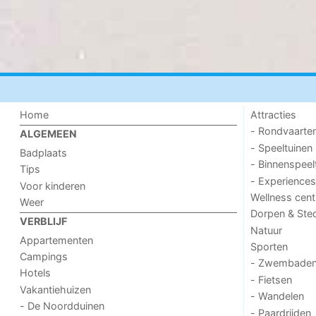
Home
Attracties
- Rondvaarte
ALGEMEEN
- Speeltuinen
Badplaats
- Binnenspeel
Tips
- Experiences
Voor kinderen
Wellness cent
Weer
Dorpen & Ste
VERBLIJF
Natuur
Appartementen
Sporten
Campings
- Zwembade
Hotels
- Fietsen
Vakantiehuizen
- Wandelen
- De Noordduinen
- Paardrijden