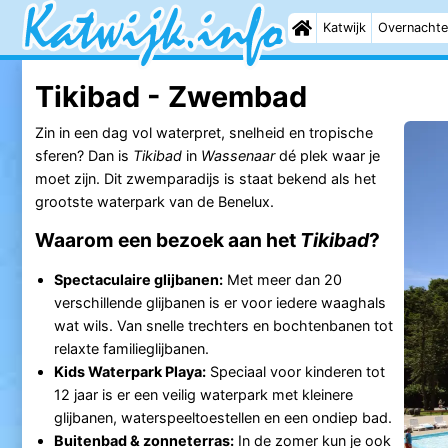
Katwijk
Overnachte
Tikibad - Zwembad
Zin in een dag vol waterpret, snelheid en tropische
sferen? Dan is
Tikibad
in
Wassenaar
dé plek waar je
moet zijn. Dit zwemparadijs is staat bekend als het
grootste waterpark van de Benelux.
Waarom een bezoek aan het
Tikibad
?
Spectaculaire glijbanen:
Met meer dan 20
verschillende glijbanen is er voor iedere waaghals
wat wils. Van snelle trechters en bochtenbanen tot
relaxte familieglijbanen.
Kids Waterpark Playa:
Speciaal voor kinderen tot
12 jaar is er een veilig waterpark met kleinere
glijbanen, waterspeeltoestellen en een ondiep bad.
Buitenbad & zonneterras:
In de zomer kun je ook