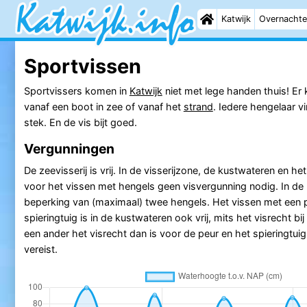
Katwijk
Overnachte
Sportvissen
Sportvissers komen in
Katwijk
niet met lege handen thuis! Er
vanaf een boot in zee of vanaf het
strand
. Iedere hengelaar v
stek. En de vis bijt goed.
Vergunningen
De zeevisserij is vrij. In de visserijzone, de kustwateren en h
voor het vissen met hengels geen visvergunning nodig. In de
beperking van (maximaal) twee hengels. Het vissen met een 
spieringtuig is in de kustwateren ook vrij, mits het visrecht bi
een ander het visrecht dan is voor de peur en het spieringtui
vereist.