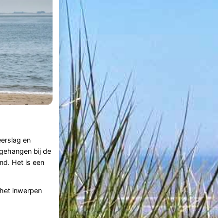
eerslag en
gehangen bij de
nd. Het is een
 het inwerpen