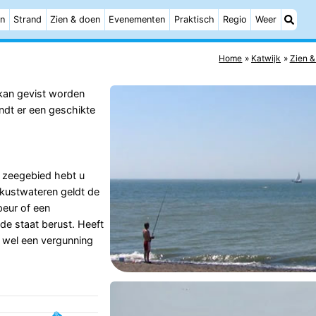
n
Strand
Zien & doen
Evenementen
Praktisch
Regio
Weer
Home
Katwijk
Zien &
 kan gevist worden
indt er een geschikte
et zeegebied hebt u
 kustwateren geldt de
peur of een
j de staat berust. Heeft
g wel een vergunning