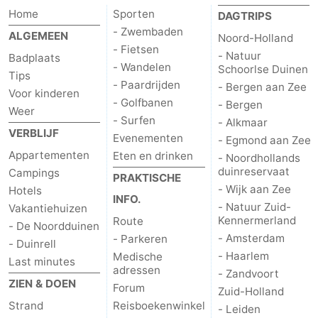
Home
Sporten
DAGTRIPS
Wandelen
-
- Zwembaden
ALGEMEEN
Noord-Holland
- Fietsen
Paardrijden
-
- Natuur
Badplaats
- Wandelen
Schoorlse Duinen
Tips
Golfbanen
-
- Paardrijden
- Bergen aan Zee
Voor kinderen
- Golfbanen
- Bergen
Weer
Surfen
Eten
- Surfen
- Alkmaar
VERBLIJF
Evenementen
- Egmond aan Zee
en
Evenementen
Appartementen
Eten en drinken
- Noordhollands
duinreservaat
Campings
PRAKTISCHE
drinken
Praktisch
- Wijk aan Zee
Hotels
INFO.
- Natuur Zuid-
Vakantiehuizen
Forum
Kennermerland
Route
- De Noordduinen
- Amsterdam
- Parkeren
- Duinrell
Route
- Haarlem
Medische
Last minutes
adressen
- Zandvoort
-
ZIEN & DOEN
Forum
Zuid-Holland
Strand
Reisboekenwinkel
Parkeren
Reisboekenwinkel
- Leiden