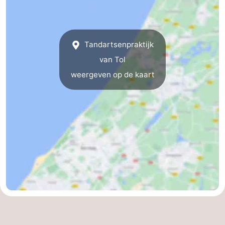
De
-
Noordduinen
Duinrell
Last
Tandartsenpraktijk
minutes
Strand
van Tol
weergeven op de kaart
Zien
&
Bezienswaardigheden
doen
-
Musea
-
Monumenten
-
Uitkijkpunten
Attracties
-