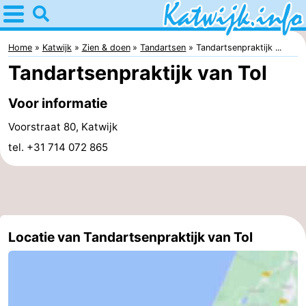
Home
Katwijk
Home
Katwijk
Zien & doen
Tandartsen
Tandartsenpraktijk ...
Tandartsenpraktijk van Tol
Tips
Voor informatie
Voor
Voorstraat 80, Katwijk
kinderen
Overnachten
tel. +31 714 072 865
Appartementen
Campings
Hotels
Locatie van Tandartsenpraktijk van Tol
Vakantiehuizen
-