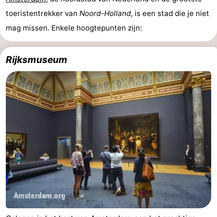
toeristentrekker van
Noord-Holland
, is een stad die je niet
aan
Noordhollands
-
mag missen. Enkele hoogtepunten zijn:
Zee
duinreservaat
Wijk
-
Rijksmuseum
aan
Natuur
-
Zee
Zuid-
Amsterdam
-
Kennermerland
Haarlem
-
Zandvoort
Zuid-
Holland
-
Leiden
Bollenstreek
-
Natuur
-