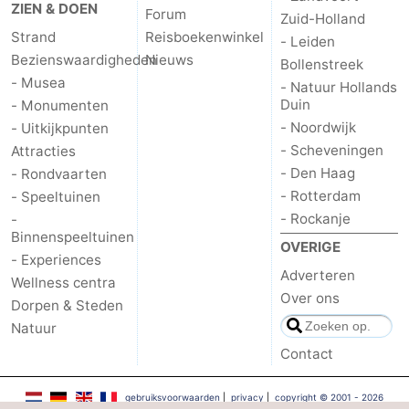
ZIEN & DOEN
Forum
Zuid-Holland
Strand
Reisboekenwinkel
- Leiden
Bezienswaardigheden
Nieuws
Bollenstreek
- Musea
- Natuur Hollands
Duin
- Monumenten
- Noordwijk
- Uitkijkpunten
- Scheveningen
Attracties
- Den Haag
- Rondvaarten
- Rotterdam
- Speeltuinen
- Rockanje
-
Binnenspeeltuinen
OVERIGE
- Experiences
Adverteren
Wellness centra
Over ons
Dorpen & Steden
Natuur
Contact
gebruiksvoorwaarden
|
privacy
|
copyright © 2001 - 2026