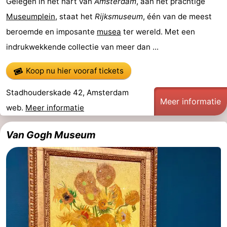
Gelegen in het hart van
Amsterdam
, aan het prachtige
Museumplein
, staat het
Rijksmuseum
, één van de meest
Hollands
Noordwijk
-
beroemde en imposante
musea
ter wereld. Met een
Duin
Scheveningen
-
indrukwekkende collectie van meer dan ...
Den
-
Koop nu hier vooraf tickets
Haag
Rotterdam
-
Stadhouderskade 42, Amsterdam
Meer informatie
web.
Meer informatie
Rockanje
Weer
Contact
Van Gogh Museum