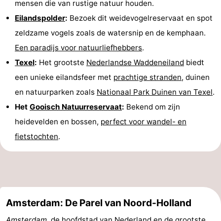
mensen die van rustige natuur houden.
Nieuws
Eilandspolder
:
Bezoek dit weidevogelreservaat en spot
zeldzame vogels zoals de watersnip en de kemphaan.
Medische
Een paradijs voor natuurliefhebbers
.
adressen
Regio
Texel
:
Het grootste
Nederlandse Waddeneiland
biedt
een unieke eilandsfeer met
prachtige stranden
, duinen
Noord-
en natuurparken zoals
Nationaal Park Duinen van Texel
.
Holland
-
Het
Gooisch Natuurreservaat
:
Bekend om zijn
heidevelden en bossen,
perfect voor wandel- en
Natuur
-
fietstochten
.
Schoorlse
Bergen
-
Duinen
aan
Bergen
-
Zee
Alkmaar
-
Amsterdam: De Parel van Noord-Holland
Egmond
-
Amsterdam
, de hoofdstad van Nederland en de grootste