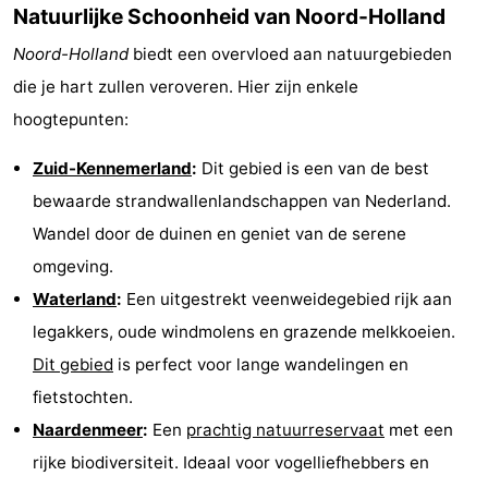
Natuurlijke Schoonheid van Noord-Holland
Wandelen
-
Noord-Holland
biedt een overvloed aan natuurgebieden
Paardrijden
-
die je hart zullen veroveren. Hier zijn enkele
hoogtepunten:
Golfbanen
-
Zuid-Kennemerland
:
Dit gebied is een van de best
Surfen
Eten
bewaarde strandwallenlandschappen van Nederland.
en
Evenementen
Wandel door de duinen en geniet van de serene
omgeving.
drinken
Praktisch
Waterland
:
Een uitgestrekt veenweidegebied rijk aan
Forum
legakkers, oude windmolens en grazende melkkoeien.
Dit gebied
is perfect voor lange wandelingen en
Route
fietstochten.
-
Naardenmeer
:
Een
prachtig natuurreservaat
met een
rijke biodiversiteit. Ideaal voor vogelliefhebbers en
Parkeren
Reisboekenwinkel