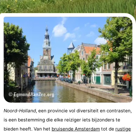
De
-
Noordduinen
Duinrell
Last
minutes
Strand
Zien
&
Bezienswaardigheden
doen
-
Musea
-
Monumenten
-
Noord-Holland
, een provincie vol diversiteit en contrasten,
Uitkijkpunten
Attracties
is een bestemming die elke reiziger iets bijzonders te
bieden heeft. Van het
bruisende Amsterdam
tot de
rustige
-