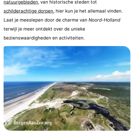
natuurgebieden
, van historische steden tot
Rondvaarten
-
schilderachtige dorpen
, hier kun je het allemaal vinden.
Laat je meeslepen door de charme van
Noord-Holland
Speeltuinen
-
terwijl je meer ontdekt over de unieke
Binnenspeeltuinen
-
bezienswaardigheden en activiteiten.
Experiences
Wellness
centra
Dorpen
&
Natuur
Steden
Sporten
-
Zwembaden
-
Fietsen
-