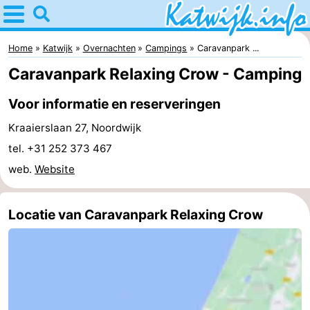
Home
Katwijk
Home
Katwijk
Overnachten
Campings
Caravanpark ...
Caravanpark Relaxing Crow - Camping
Tips
Voor informatie en reserveringen
Voor
Kraaierslaan 27, Noordwijk
kinderen
Overnachten
tel. +31 252 373 467
web.
Website
Appartementen
Campings
Locatie van Caravanpark Relaxing Crow
Hotels
Vakantiehuizen
-