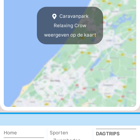
De
-
Caravanpark
Noordduinen
Duinrell
Last
Relaxing Crow
weergeven op de kaart
minutes
Strand
Zien
&
Bezienswaardigheden
doen
-
Musea
-
Monumenten
-
Uitkijkpunten
Attracties
Home
Sporten
DAGTRIPS
-