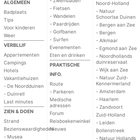
- Zwembaden
ALGEMEEN
Noord-Holland
Rondvaarten
-
- Fietsen
- Natuur
Badplaats
- Wandelen
Schoorlse Duinen
Tips
Speeltuinen
-
- Paardrijden
- Bergen aan Zee
Voor kinderen
- Golfbanen
- Bergen
Weer
Binnenspeeltuinen
-
- Surfen
- Alkmaar
VERBLIJF
Evenementen
- Egmond aan Zee
Experiences
Wellness
Appartementen
Eten en drinken
- Noordhollands
duinreservaat
Campings
centra
Dorpen
PRAKTISCHE
- Wijk aan Zee
Hotels
INFO.
- Natuur Zuid-
Vakantiehuizen
&
Natuur
Kennermerland
Route
- De Noordduinen
- Amsterdam
- Parkeren
Steden
Sporten
- Duinrell
- Haarlem
Medische
Last minutes
adressen
-
- Zandvoort
ZIEN & DOEN
Forum
Zuid-Holland
Zwembaden
-
Strand
Reisboekenwinkel
- Leiden
Bezienswaardigheden
Nieuws
Bollenstreek
Fietsen
-
- Musea
- Natuur Hollands