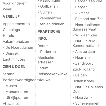
- Paardrijden
- Bergen aan Zee
Voor kinderen
- Golfbanen
- Bergen
Hollands
Noordwijk
-
Weer
- Surfen
- Alkmaar
VERBLIJF
Evenementen
Duin
Scheveningen
-
- Egmond aan Zee
Appartementen
Eten en drinken
- Noordhollands
duinreservaat
Den
-
Campings
PRAKTISCHE
- Wijk aan Zee
Hotels
INFO.
Haag
Rotterdam
-
- Natuur Zuid-
Vakantiehuizen
Kennermerland
Route
- De Noordduinen
Rockanje
Weer
- Amsterdam
- Parkeren
- Duinrell
- Haarlem
Medische
Last minutes
Contact
adressen
- Zandvoort
ZIEN & DOEN
Forum
Zuid-Holland
Strand
Reisboekenwinkel
- Leiden
Bezienswaardigheden
Nieuws
Bollenstreek
- Musea
- Natuur Hollands
Duin
- Monumenten
- Noordwijk
- Uitkijkpunten
- Scheveningen
Attracties