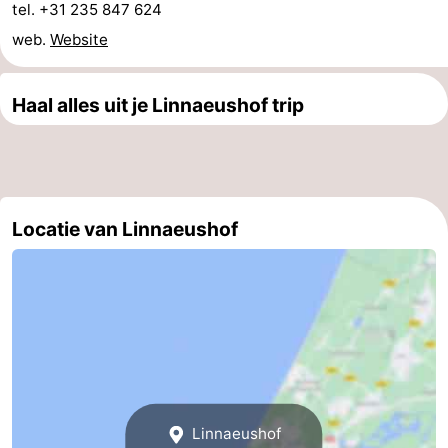
tel. +31 235 847 624
Wandelen
-
web.
Website
Paardrijden
-
Haal alles uit je Linnaeushof trip
Golfbanen
-
Surfen
Eten
en
Evenementen
Locatie van Linnaeushof
drinken
Praktisch
Forum
Route
-
Parkeren
Reisboekenwinkel
Linnaeushof