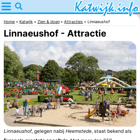
Home
Katwijk
Home
Katwijk
Zien & doen
Attracties
Linnaeushof
Linnaeushof - Attractie
Tips
Voor
kinderen
Overnachten
Appartementen
Campings
Hotels
Vakantiehuizen
Linnaeushof
, gelegen nabij
Heemstede
, staat bekend als
-