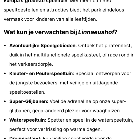
Europa's grootste speeltuin
. Met meer dan 350
De
-
speeltoestellen en
attracties
biedt het park eindeloos
vermaak voor kinderen van alle leeftijden.
Noordduinen
Duinrell
Last
Wat kun je verwachten bij
Linnaeushof
?
minutes
Strand
Avontuurlijke Speelgebieden:
Ontdek het piratennest,
Zien
duik in het multifunctionele speelkasteel, of race rond in
&
Bezienswaardigheden
het verkeersdorpje.
Kleuter- en Peuterspeeltuin:
Speciaal ontworpen voor
doen
-
de jongste bezoekers, met veilige en uitdagende
Musea
-
speeltoestellen.
Super-Glijbanen:
Voel de adrenaline op onze super-
Monumenten
-
glijbanen, gegarandeerd plezier voor waaghalzen.
Uitkijkpunten
Attracties
Waterspeeltuin:
Spetter en speel in de waterspeeltuin,
perfect voor verfrissing op warme dagen.
-
Dreumesland:
Een veilige speelweide voor de