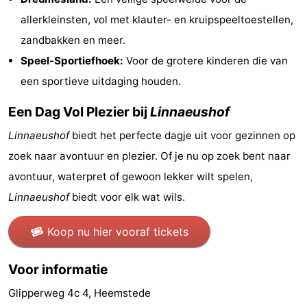
Rondvaarten
-
allerkleinsten, vol met klauter- en kruipspeeltoestellen,
zandbakken en meer.
Speeltuinen
-
Speel-Sportiefhoek:
Voor de grotere kinderen die van
Binnenspeeltuinen
-
een sportieve uitdaging houden.
Een Dag Vol Plezier bij
Linnaeushof
Experiences
Wellness
Linnaeushof
biedt het perfecte dagje uit voor gezinnen op
centra
Dorpen
zoek naar avontuur en plezier. Of je nu op zoek bent naar
&
Natuur
avontuur, waterpret of gewoon lekker wilt spelen,
Linnaeushof
biedt voor elk wat wils.
Steden
Sporten
Koop nu hier vooraf tickets
-
Zwembaden
-
Voor informatie
Glipperweg 4c 4, Heemstede
Fietsen
-