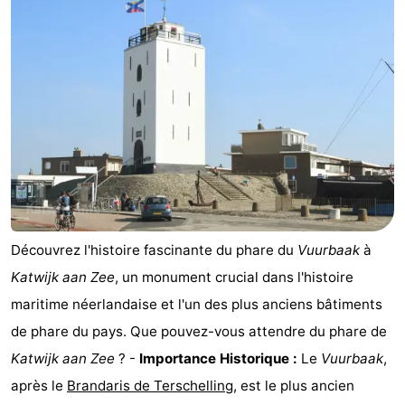
Noordduinen
Duinrell
Hôtels
Last
minutes
Plages
Voir
et
Lieux
faire
d'intérêt
-
Découvrez l'histoire fascinante du phare du
Vuurbaak
à
Musées
-
Katwijk aan Zee
, un monument crucial dans l'histoire
maritime néerlandaise et l'un des plus anciens bâtiments
Monuments
-
de phare du pays. Que pouvez-vous attendre du phare de
Points
Attractions
Katwijk aan Zee
? -
Importance Historique :
Le
Vuurbaak
,
après le
Brandaris de Terschelling
, est le plus ancien
de
-