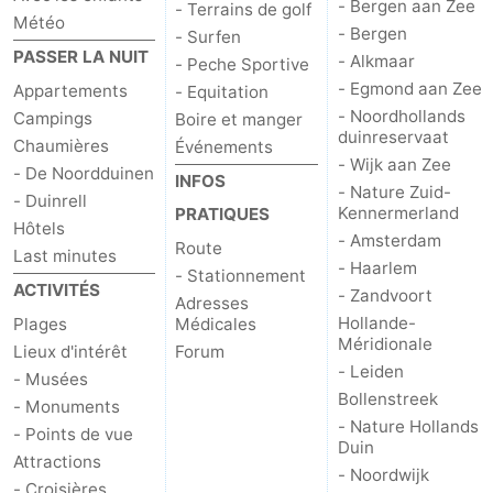
- Bergen aan Zee
- Terrains de golf
Météo
- Bergen
-
- Surfen
PASSER LA NUIT
- Alkmaar
- Peche Sportive
Stationnement
Adresses
- Egmond aan Zee
Appartements
- Equitation
- Noordhollands
Campings
Boire et manger
Médicales
Région
duinreservaat
Chaumières
Événements
- Wijk aan Zee
- De Noordduinen
INFOS
Hollande-
- Nature Zuid-
- Duinrell
Kennermerland
PRATIQUES
Hôtels
Septentrionale
-
- Amsterdam
Route
Last minutes
- Haarlem
- Stationnement
Nature
-
ACTIVITÉS
- Zandvoort
Adresses
Hollande-
Plages
Médicales
Schoorlse
Bergen
-
Méridionale
Lieux d'intérêt
Forum
- Leiden
- Musées
Duinen
aan
Bergen
-
Bollenstreek
- Monuments
- Nature Hollands
Zee
Alkmaar
-
- Points de vue
Duin
Attractions
- Noordwijk
Egmond
-
- Croisières