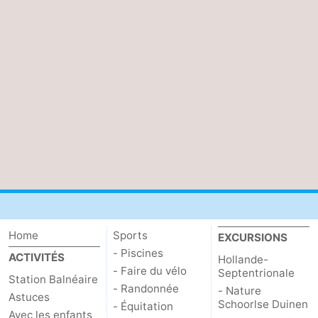
du
Randonnée
-
vélo
Équitation
-
Terrains
-
de
Surfen
-
golf
Peche
-
Sportive
Equitation
Boire
et
Événements
Home
Sports
EXCURSIONS
manger
Pratiques
- Piscines
ACTIVITÉS
Hollande-
- Faire du vélo
Septentrionale
Forum
Station Balnéaire
- Randonnée
- Nature
Astuces
Schoorlse Duinen
- Équitation
Route
Avec les enfants