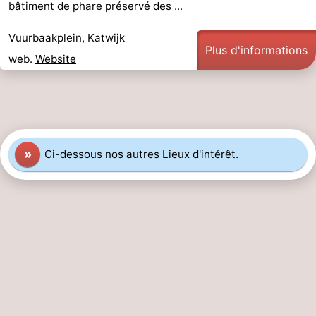
bâtiment de phare préservé des ...
vue
Croisières
-
Vuurbaakplein, Katwijk
Plus d'informations
Terrains
-
web.
Website
de
Aires
-
jeux
de
Experiences
Centres
jeux
de
Villages
»
Ci-dessous nos autres Lieux d'intérêt
.
intérieures
bien-
&
Nature
être
villes
Sports
-
Piscines
-
Faire
-