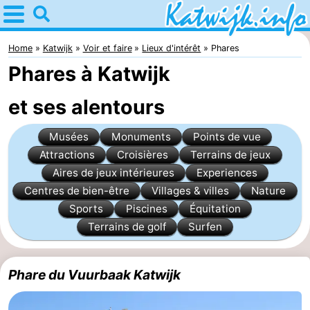
Home
Katwijk
Home
Katwijk
Voir et faire
Lieux d'intérêt
Phares
Phares à Katwijk
Astuces
et ses alentours
Avec
Musées
Monuments
Points de vue
les
Passer
Attractions
Croisières
Terrains de jeux
enfants
la
Appartements
Aires de jeux intérieures
Experiences
Centres de bien-être
Villages & villes
Nature
nuit
Campings
Sports
Piscines
Équitation
Terrains de golf
Surfen
Chaumières
-
Phare du Vuurbaak Katwijk
De
-