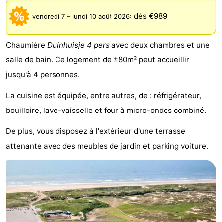
Noordduinen
Duinrell
Hôtels
dès €989
vendredi 7
–
lundi 10 août 2026
:
Last
Chaumière
Duinhuisje 4 pers
avec deux chambres et une
minutes
Plages
salle de bain. Ce logement de ±80m² peut accueillir
jusqu'à 4 personnes.
Voir
La cuisine est équipée, entre autres, de : réfrigérateur,
et
Lieux
bouilloire, lave-vaisselle et four à micro-ondes combiné.
faire
d'intérêt
-
De plus, vous disposez à l'extérieur d'une terrasse
attenante avec des meubles de jardin et parking voiture.
Musées
-
Monuments
-
Points
Attractions
de
-