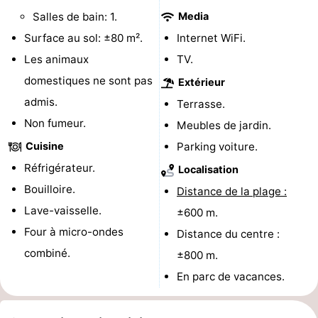
Salles de bain: 1.
Media
-
Surface au sol: ±80 m².
Internet WiFi.
Stationnement
Adresses
Les animaux
TV.
domestiques ne sont pas
Extérieur
Médicales
Région
admis.
Terrasse.
Hollande-
Non fumeur.
Meubles de jardin.
Cuisine
Parking voiture.
Septentrionale
-
Réfrigérateur.
Localisation
Nature
-
Bouilloire.
Distance de la plage :
Lave-vaisselle.
±600 m.
Schoorlse
Bergen
-
Four à micro-ondes
Distance du centre :
Duinen
aan
Bergen
-
combiné.
±800 m.
En parc de vacances.
Zee
Alkmaar
-
Egmond
-