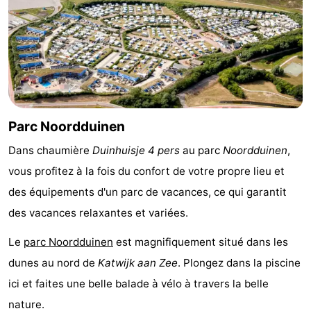
vue
Croisières
-
Terrains
-
de
Aires
-
jeux
de
Experiences
Centres
Parc Noordduinen
jeux
de
Villages
Dans chaumière
Duinhuisje 4 pers
au parc
Noordduinen
,
vous profitez à la fois du confort de votre propre lieu et
intérieures
bien-
&
Nature
des équipements d'un parc de vacances, ce qui garantit
être
villes
Sports
des vacances relaxantes et variées.
-
Le
parc Noordduinen
est magnifiquement situé dans les
dunes au nord de
Katwijk aan Zee
. Plongez dans la piscine
Piscines
-
ici et faites une belle balade à vélo à travers la belle
Faire
-
nature.