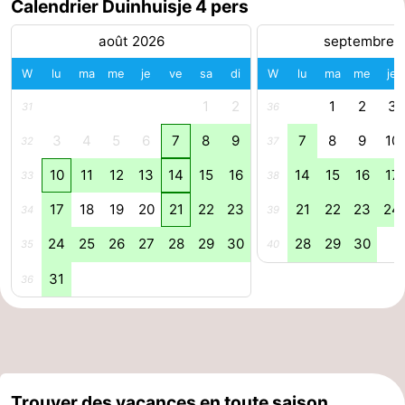
Calendrier Duinhuisje 4 pers
aan
Noordhollands
-
août 2026
septembre 
Zee
duinreservaat
Wijk
-
W
lu
ma
me
je
ve
sa
di
W
lu
ma
me
je
1
2
1
2
3
31
36
aan
Nature
-
3
4
5
6
7
8
9
7
8
9
10
32
37
Zee
Zuid-
Amsterdam
-
10
11
12
13
14
15
16
14
15
16
17
33
38
Kennermerland
Haarlem
-
17
18
19
20
21
22
23
21
22
23
24
34
39
Zandvoort
Hollande-
24
25
26
27
28
29
30
28
29
30
35
40
Méridionale
-
31
36
Leiden
Bollenstreek
-
Nature
-
Trouver des vacances en toute saison