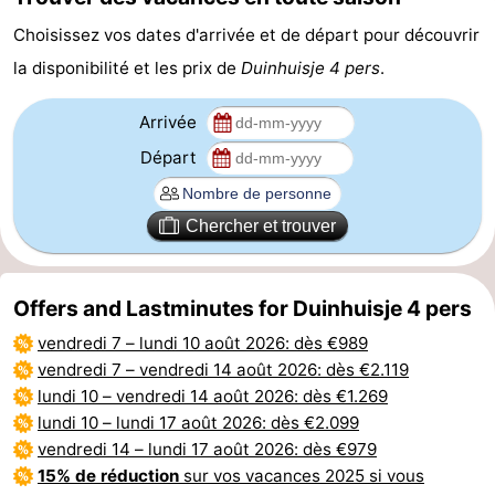
Choisissez vos dates d'arrivée et de départ pour découvrir
Hollands
Noordwijk
-
la disponibilité et les prix de
Duinhuisje 4 pers
.
Duin
Scheveningen
-
Arrivée
La
-
Départ
Haye
Rotterdam
-
Chercher et trouver
Rockanje
Météo
Contact
Offers and Lastminutes for Duinhuisje 4 pers
vendredi 7
–
lundi 10 août 2026
: dès €989
vendredi 7
–
vendredi 14 août 2026
: dès €2.119
lundi 10
–
vendredi 14 août 2026
: dès €1.269
lundi 10
–
lundi 17 août 2026
: dès €2.099
vendredi 14
–
lundi 17 août 2026
: dès €979
15% de réduction
sur vos vacances 2025 si vous