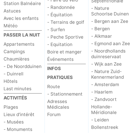
Septentrionale
Station Balnéaire
- Randonnée
- Nature
Astuces
Schoorlse Duinen
- Équitation
Avec les enfants
- Bergen aan Zee
- Terrains de golf
Météo
- Bergen
- Surfen
PASSER LA NUIT
- Alkmaar
- Peche Sportive
- Egmond aan Zee
Appartements
- Equitation
- Noordhollands
Campings
Boire et manger
duinreservaat
Chaumières
Événements
- Wijk aan Zee
- De Noordduinen
INFOS
- Nature Zuid-
- Duinrell
Kennermerland
PRATIQUES
Hôtels
- Amsterdam
Route
Last minutes
- Haarlem
- Stationnement
ACTIVITÉS
- Zandvoort
Adresses
Hollande-
Plages
Médicales
Méridionale
Lieux d'intérêt
Forum
- Leiden
- Musées
Bollenstreek
- Monuments