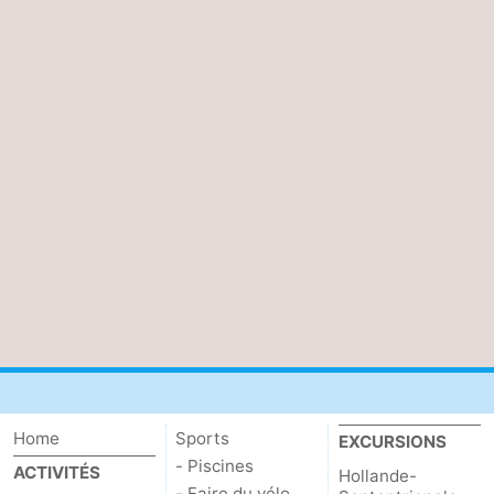
Home
Sports
EXCURSIONS
- Piscines
ACTIVITÉS
Hollande-
- Faire du vélo