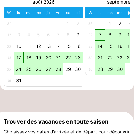
août 2026
septembre 
aan
Noordhollands
-
W
lu
ma
me
je
ve
sa
di
W
lu
ma
me
je
Zee
duinreservaat
Wijk
-
1
2
1
2
3
31
36
3
4
5
6
7
8
9
7
8
9
10
32
37
aan
Nature
-
10
11
12
13
14
15
16
14
15
16
17
33
38
Zee
Zuid-
Amsterdam
-
17
18
19
20
21
22
23
21
22
23
24
34
39
Kennermerland
Haarlem
-
24
25
26
27
28
29
30
28
29
30
35
40
Zandvoort
Hollande-
31
36
Méridionale
-
Leiden
Bollenstreek
-
Trouver des vacances en toute saison
Nature
-
Choisissez vos dates d'arrivée et de départ pour découvrir