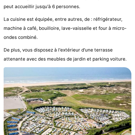
peut accueillir jusqu'à 6 personnes.
Noordduinen
Duinrell
Hôtels
La cuisine est équipée, entre autres, de : réfrigérateur,
Last
machine à café, bouilloire, lave-vaisselle et four à micro-
minutes
Plages
ondes combiné.
Voir
De plus, vous disposez à l'extérieur d'une terrasse
attenante avec des meubles de jardin et parking voiture.
et
Lieux
faire
d'intérêt
-
Musées
-
Monuments
-
Points
Attractions
de
-