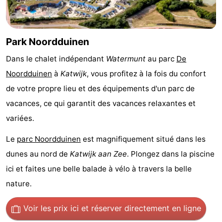
vue
Croisières
-
Terrains
-
Park Noordduinen
de
Aires
-
Dans le chalet indépendant
Watermunt
au parc
De
Noordduinen
à
Katwijk
, vous profitez à la fois du confort
jeux
de
Experiences
Centres
de votre propre lieu et des équipements d'un parc de
jeux
de
Villages
vacances, ce qui garantit des vacances relaxantes et
variées.
intérieures
bien-
&
Nature
Le
parc Noordduinen
est magnifiquement situé dans les
être
villes
Sports
dunes au nord de
Katwijk aan Zee
. Plongez dans la piscine
ici et faites une belle balade à vélo à travers la belle
-
nature.
Piscines
-
Voir les prix ici
et réserver directement en ligne
Faire
-