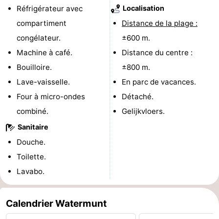
Réfrigérateur avec
Localisation
-
compartiment
Distance de la plage :
Stationnement
Adresses
congélateur.
±600 m.
Machine à café.
Distance du centre :
Médicales
Région
Bouilloire.
±800 m.
Hollande-
Lave-vaisselle.
En parc de vacances.
Four à micro-ondes
Détaché.
Septentrionale
-
combiné.
Gelijkvloers.
Nature
-
Sanitaire
Douche.
Schoorlse
Bergen
-
Toilette.
Duinen
aan
Bergen
-
Lavabo.
Zee
Alkmaar
-
Calendrier Watermunt
Egmond
-