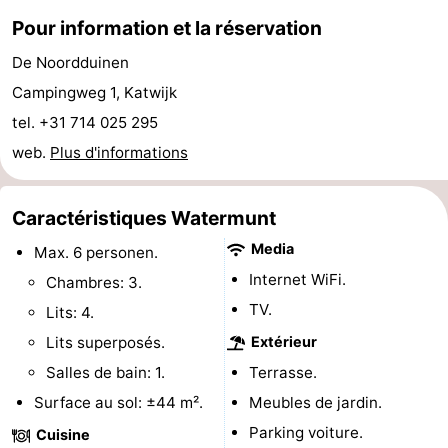
Pour information et la réservation
du
Randonnée
-
De Noordduinen
vélo
Équitation
-
Campingweg 1, Katwijk
Terrains
-
tel. +31 714 025 295
web.
Plus d'informations
de
Surfen
-
golf
Peche
-
Caractéristiques Watermunt
Media
Max. 6 personen.
Sportive
Equitation
Boire
Internet WiFi.
Chambres: 3.
et
Événements
TV.
Lits: 4.
Lits superposés.
Extérieur
manger
Pratiques
Salles de bain: 1.
Terrasse.
Forum
Surface au sol: ±44 m².
Meubles de jardin.
Parking voiture.
Route
Cuisine