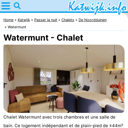
Home
Katwijk
Home
Katwijk
Passer la nuit
Chalets
De Noordduinen
Watermunt
Astuces
Watermunt - Chalet
Avec
les
Passer
enfants
la
Appartements
nuit
Campings
Chaumières
-
Chalet
Watermunt
avec trois chambres et une salle de
De
-
bain. Ce logement indépendant et de plain-pied de ±44m²