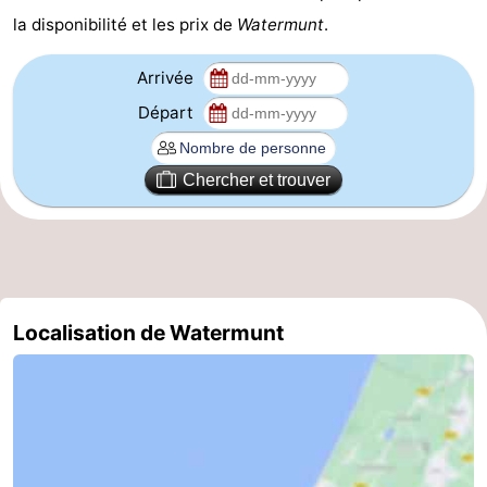
la disponibilité et les prix de
Watermunt
.
Hollands
Noordwijk
-
Arrivée
Duin
Scheveningen
-
Départ
La
-
Chercher et trouver
Haye
Rotterdam
-
Rockanje
Météo
Contact
Localisation de Watermunt