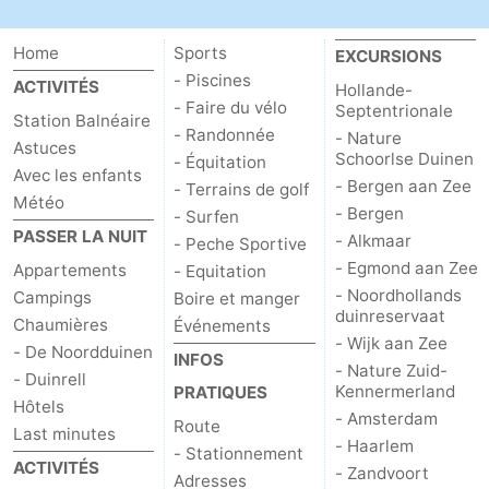
du
Randonnée
-
Home
Sports
EXCURSIONS
vélo
Équitation
-
- Piscines
ACTIVITÉS
Hollande-
- Faire du vélo
Septentrionale
Station Balnéaire
Terrains
-
- Randonnée
- Nature
Astuces
Schoorlse Duinen
- Équitation
Avec les enfants
de
Surfen
-
- Bergen aan Zee
- Terrains de golf
Météo
- Bergen
- Surfen
golf
Peche
-
PASSER LA NUIT
- Alkmaar
- Peche Sportive
- Egmond aan Zee
Appartements
- Equitation
Sportive
Equitation
Boire
- Noordhollands
Campings
Boire et manger
duinreservaat
Chaumières
et
Événements
Événements
- Wijk aan Zee
- De Noordduinen
INFOS
- Nature Zuid-
manger
Pratiques
- Duinrell
Kennermerland
PRATIQUES
Hôtels
- Amsterdam
Forum
Route
Last minutes
- Haarlem
- Stationnement
ACTIVITÉS
Route
- Zandvoort
Adresses