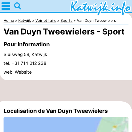
Home
Katwijk
Home
Katwijk
Voir et faire
Sports
Van Duyn Tweewielers
Van Duyn Tweewielers - Sport
Astuces
Pour information
Avec
Sluisweg 58, Katwijk
les
Passer
tel. +31 714 012 238
web.
Website
enfants
la
Appartements
nuit
Campings
Chaumières
Localisation de Van Duyn Tweewielers
-
De
-