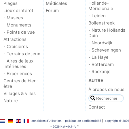
Hollande-
Plages
Médicales
Méridionale
-
Lieux d'intérêt
Forum
- Leiden
- Musées
Stationnement
Adresses
Bollenstreek
- Monuments
- Nature Hollands
- Points de vue
Médicales
Région
Duin
Attractions
- Noordwijk
- Croisières
Hollande-
- Scheveningen
- Terrains de jeux
- La Haye
Septentrionale
-
- Aires de jeux
- Rotterdam
intérieures
- Rockanje
- Experiences
Nature
-
AUTRE
Centres de bien-
être
Schoorlse
Bergen
-
À propos de nous
Villages & villes
Duinen
aan
Bergen
-
Nature
Contact
Zee
Alkmaar
-
conditions d‘utilisation
|
politique de confidentialité
|
copyright © 2001
Egmond
-
- 2026 Katwijk.info
™