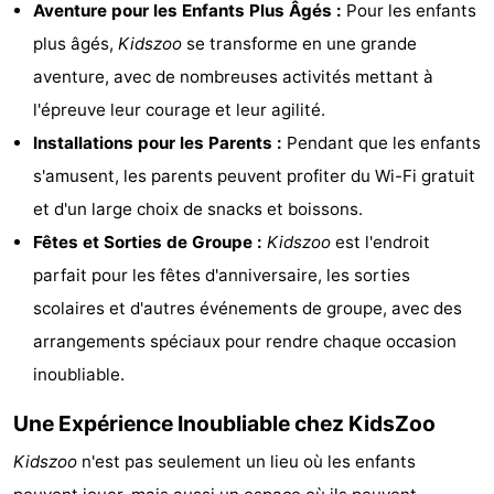
Aventure pour les Enfants Plus Âgés :
Pour les enfants
vue
Croisières
-
plus âgés,
Kidszoo
se transforme en une grande
aventure, avec de nombreuses activités mettant à
Terrains
-
l'épreuve leur courage et leur agilité.
de
Aires
-
Installations pour les Parents :
Pendant que les enfants
s'amusent, les parents peuvent profiter du Wi-Fi gratuit
jeux
de
Experiences
Centres
et d'un large choix de snacks et boissons.
jeux
de
Villages
Fêtes et Sorties de Groupe :
Kidszoo
est l'endroit
parfait pour les fêtes d'anniversaire, les sorties
intérieures
bien-
&
Nature
scolaires et d'autres événements de groupe, avec des
être
villes
Sports
arrangements spéciaux pour rendre chaque occasion
inoubliable.
-
Une Expérience Inoubliable chez KidsZoo
Piscines
-
Kidszoo
n'est pas seulement un lieu où les enfants
Faire
-