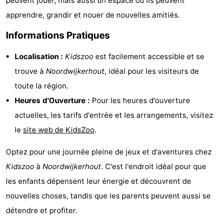
peuvent jouer, mais aussi un espace où ils peuvent
du
Randonnée
-
apprendre, grandir et nouer de nouvelles amitiés.
Informations Pratiques
vélo
Équitation
-
Localisation :
Kidszoo
est facilement accessible et se
Terrains
-
trouve à
Noordwijkerhout
, idéal pour les visiteurs de
de
Surfen
-
toute la région.
Heures d'Ouverture :
Pour les heures d'ouverture
golf
Peche
-
actuelles, les tarifs d'entrée et les arrangements, visitez
Sportive
Equitation
Boire
le
site web de KidsZoo
.
et
Événements
Optez pour une journée pleine de jeux et d'aventures chez
Kidszoo
à
Noordwijkerhout
. C'est l'endroit idéal pour que
manger
Pratiques
les enfants dépensent leur énergie et découvrent de
Forum
nouvelles choses, tandis que les parents peuvent aussi se
détendre et profiter.
Route