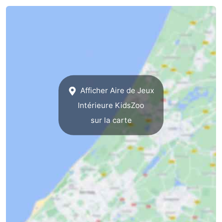
aan
Noordhollands
-
Zee
duinreservaat
Wijk
-
aan
Nature
-
Zee
Zuid-
Amsterdam
-
Afficher Aire de Jeux
Intérieure KidsZoo
Kennermerland
Haarlem
-
sur la carte
Zandvoort
Hollande-
Méridionale
-
Leiden
Bollenstreek
-
Nature
-