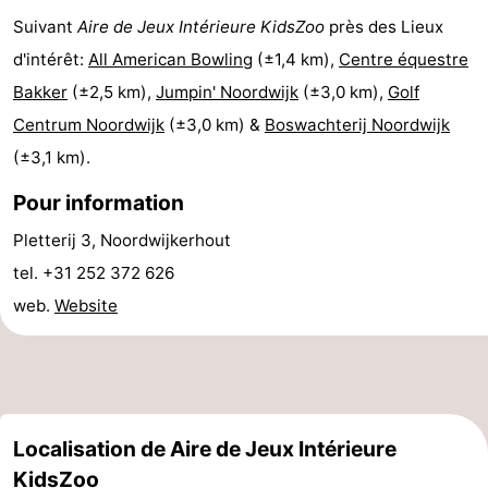
Suivant
Aire de Jeux Intérieure KidsZoo
près des Lieux
-
d'intérêt:
All American Bowling
(±1,4 km),
Centre équestre
Stationnement
Adresses
Bakker
(±2,5 km),
Jumpin' Noordwijk
(±3,0 km),
Golf
Centrum Noordwijk
(±3,0 km) &
Boswachterij Noordwijk
Médicales
Région
(±3,1 km).
Hollande-
Pour information
Septentrionale
-
Pletterij 3, Noordwijkerhout
tel. +31 252 372 626
Nature
-
web.
Website
Schoorlse
Bergen
-
Duinen
aan
Bergen
-
Zee
Alkmaar
-
Localisation de Aire de Jeux Intérieure
Egmond
-
KidsZoo