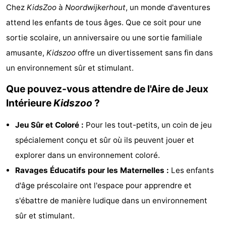
Chez
KidsZoo
à
Noordwijkerhout
, un monde d'aventures
Noordduinen
Duinrell
Hôtels
attend les enfants de tous âges. Que ce soit pour une
Last
sortie scolaire, un anniversaire ou une sortie familiale
amusante,
Kidszoo
offre un divertissement sans fin dans
minutes
Plages
un environnement sûr et stimulant.
Voir
Que pouvez-vous attendre de l'Aire de Jeux
Intérieure
Kidszoo
?
et
Lieux
Jeu Sûr et Coloré :
Pour les tout-petits, un coin de jeu
faire
d'intérêt
-
spécialement conçu et sûr où ils peuvent jouer et
Musées
-
explorer dans un environnement coloré.
Ravages Éducatifs pour les Maternelles :
Les enfants
Monuments
-
d'âge préscolaire ont l'espace pour apprendre et
Points
Attractions
s'ébattre de manière ludique dans un environnement
sûr et stimulant.
de
-