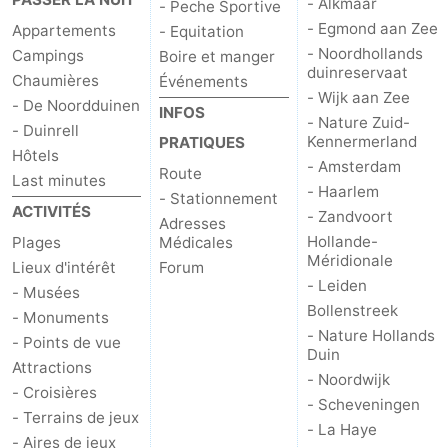
- Alkmaar
- Peche Sportive
- Egmond aan Zee
Appartements
- Equitation
- Noordhollands
Campings
Boire et manger
duinreservaat
Chaumières
Événements
- Wijk aan Zee
- De Noordduinen
INFOS
- Nature Zuid-
- Duinrell
Kennermerland
PRATIQUES
Hôtels
- Amsterdam
Route
Last minutes
- Haarlem
- Stationnement
ACTIVITÉS
- Zandvoort
Adresses
Hollande-
Plages
Médicales
Méridionale
Lieux d'intérêt
Forum
- Leiden
- Musées
Bollenstreek
- Monuments
- Nature Hollands
- Points de vue
Duin
Attractions
- Noordwijk
- Croisières
- Scheveningen
- Terrains de jeux
- La Haye
- Aires de jeux