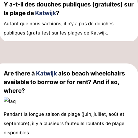
Y a-t-il des douches publiques (gratuites) sur
du
Randonnée
-
la plage de
Katwijk
?
vélo
Équitation
-
Autant que nous sachions, il n'y a pas de douches
publiques (gratuites) sur les
plages
de
Katwijk
.
Terrains
-
de
Surfen
-
golf
Peche
-
Are there à
Katwijk
also beach wheelchairs
Sportive
Equitation
Boire
available to borrow or for rent? And if so,
where?
et
Événements
manger
Pratiques
Pendant la longue saison de plage (juin, juillet, août et
Forum
septembre), il y a plusieurs fauteuils roulants de plage
disponibles.
Route