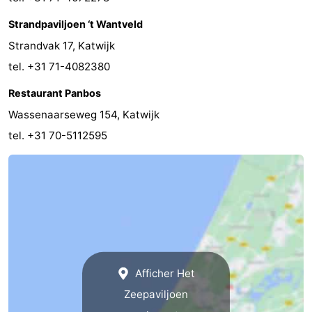
aan
Noordhollands
-
Strandpaviljoen ‘t Wantveld
Strandvak 17, Katwijk
Zee
duinreservaat
Wijk
-
tel. +31 71-4082380
aan
Nature
-
Restaurant Panbos
Wassenaarseweg 154, Katwijk
Zee
Zuid-
Amsterdam
-
tel. +31 70-5112595
Kennermerland
Haarlem
-
Zandvoort
Hollande-
Méridionale
-
Leiden
Bollenstreek
Afficher Het
-
Zeepaviljoen
Nature
-