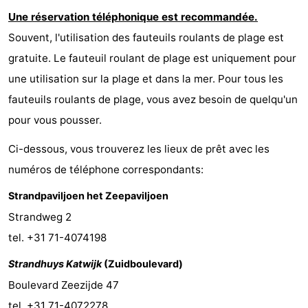
Une réservation téléphonique est recommandée.
-
Souvent, l'utilisation des fauteuils roulants de plage est
Stationnement
Adresses
gratuite. Le fauteuil roulant de plage est uniquement pour
une utilisation sur la plage et dans la mer. Pour tous les
Médicales
Région
fauteuils roulants de plage, vous avez besoin de quelqu'un
Hollande-
pour vous pousser.
Septentrionale
-
Ci-dessous, vous trouverez les lieux de prêt avec les
numéros de téléphone correspondants:
Nature
-
Strandpaviljoen het Zeepaviljoen
Schoorlse
Bergen
-
Strandweg 2
Duinen
aan
Bergen
-
tel. +31 71-4074198
Strandhuys Katwijk
(Zuidboulevard)
Zee
Alkmaar
-
Boulevard Zeezijde 47
Egmond
-
tel. +31 71-4072278