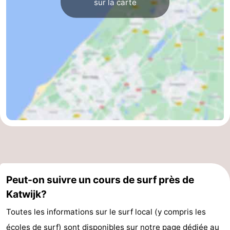
sur la carte
Hollands
Noordwijk
-
Duin
Scheveningen
-
La
-
Haye
Rotterdam
-
Rockanje
Météo
Contact
Peut-on suivre un cours de surf près de
Katwijk?
Toutes les informations sur le surf local (y compris les
écoles de surf) sont disponibles sur notre page dédiée au