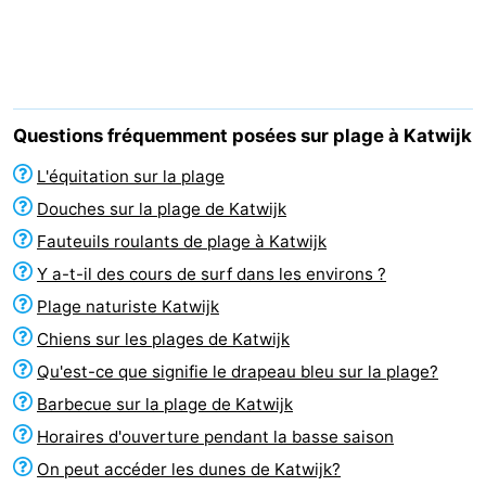
Noordduinen
Duinrell
Hôtels
Last
minutes
Plages
Questions fréquemment posées sur plage à Katwijk
Voir
L'équitation sur la plage
Douches sur la plage de Katwijk
et
Lieux
Fauteuils roulants de plage à Katwijk
faire
d'intérêt
-
Y a-t-il des cours de surf dans les environs ?
Plage naturiste Katwijk
Musées
-
Chiens sur les plages de Katwijk
Monuments
-
Qu'est-ce que signifie le drapeau bleu sur la plage?
Barbecue sur la plage de Katwijk
Points
Attractions
Horaires d'ouverture pendant la basse saison
de
-
On peut accéder les dunes de Katwijk?