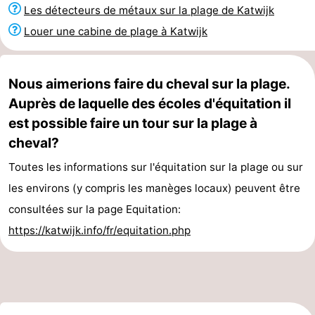
Les détecteurs de métaux sur la plage de Katwijk
vue
Croisières
-
Louer une cabine de plage à Katwijk
Terrains
-
de
Aires
-
Nous aimerions faire du cheval sur la plage.
Auprès de laquelle des écoles d'équitation il
jeux
de
Experiences
Centres
est possible faire un tour sur la plage à
cheval?
jeux
de
Villages
Toutes les informations sur l'équitation sur la plage ou sur
intérieures
bien-
&
Nature
les environs (y compris les manèges locaux) peuvent être
être
villes
Sports
consultées sur la page Equitation:
https://katwijk.info/fr/equitation.php
-
Piscines
-
Faire
-