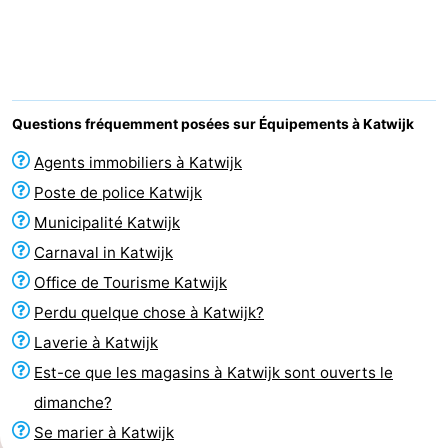
Noordduinen
Duinrell
Hôtels
Last
minutes
Plages
Questions fréquemment posées sur Équipements à Katwijk
Voir
Agents immobiliers à Katwijk
Poste de police Katwijk
et
Lieux
Municipalité Katwijk
faire
d'intérêt
-
Carnaval in Katwijk
Office de Tourisme Katwijk
Musées
-
Perdu quelque chose à Katwijk?
Monuments
-
Laverie à Katwijk
Est-ce que les magasins à Katwijk sont ouverts le
Points
Attractions
dimanche?
de
-
Se marier à Katwijk