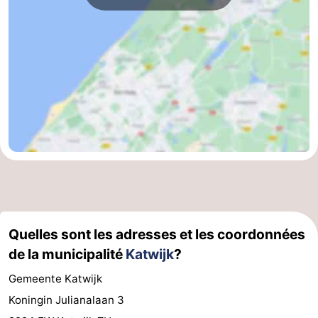
-
Stationnement
Adresses
Médicales
Région
Hollande-
Septentrionale
-
Nature
-
Schoorlse
Bergen
-
Quelles sont les adresses et les coordonnées
Duinen
aan
Bergen
-
de la municipalité
Katwijk
?
Zee
Alkmaar
-
Gemeente Katwijk
Koningin Julianalaan 3
Egmond
-