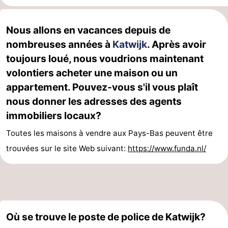
vue
Croisières
-
Nous allons en vacances depuis de
Terrains
-
nombreuses années à
Katwijk
. Après avoir
toujours loué, nous voudrions maintenant
de
Aires
-
volontiers acheter une maison ou un
jeux
de
Experiences
Centres
appartement. Pouvez-vous s'il vous plaît
nous donner les adresses des agents
jeux
de
Villages
immobiliers locaux?
intérieures
bien-
&
Nature
Toutes les maisons à vendre aux Pays-Bas peuvent être
trouvées sur le site Web suivant:
https://www.funda.nl/
être
villes
Sports
-
Piscines
-
Où se trouve le poste de police de Katwijk?
Faire
-