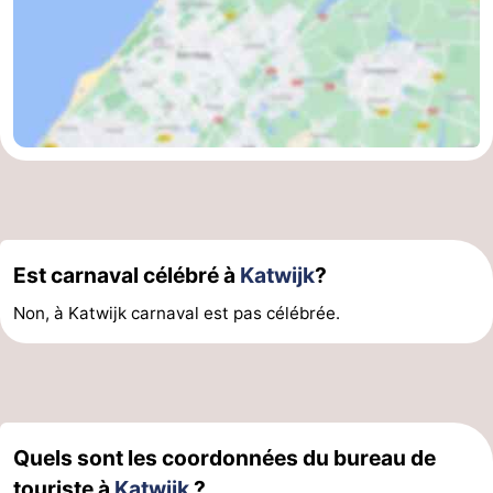
Hollands
Noordwijk
-
Duin
Scheveningen
-
La
-
Haye
Rotterdam
-
Rockanje
Météo
Est carnaval célébré à
Katwijk
?
Contact
Non, à Katwijk carnaval est pas célébrée.
Quels sont les coordonnées du bureau de
touriste à
Katwijk
?