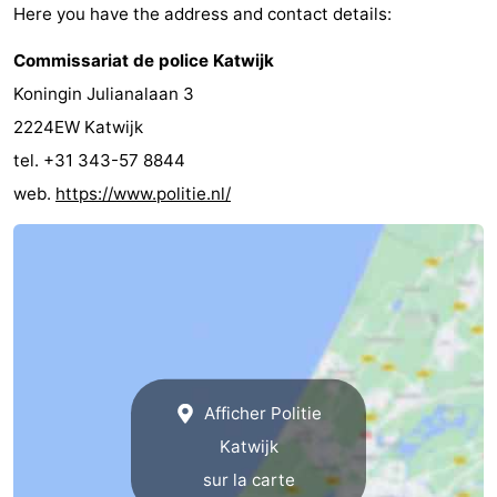
Here you have the address and contact details:
du
Randonnée
-
Commissariat de police Katwijk
vélo
Équitation
-
Koningin Julianalaan 3
2224EW Katwijk
Terrains
-
tel. +31 343-57 8844
de
Surfen
-
web.
https://www.politie.nl/
golf
Peche
-
Sportive
Equitation
Boire
et
Événements
manger
Pratiques
Afficher Politie
Forum
Katwijk
sur la carte
Route