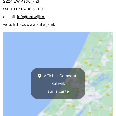
2224 EW Katwijk ZH
aan
Noordhollands
-
tel. +31 71-406 50 00
e-mail.
info@katwijk.nl
Zee
duinreservaat
Wijk
-
web.
https://www.katwijk.nl/
aan
Nature
-
Zee
Zuid-
Amsterdam
-
Kennermerland
Haarlem
-
Zandvoort
Hollande-
Afficher Gemeente
Méridionale
-
Katwijk
Leiden
Bollenstreek
sur la carte
-
Nature
-