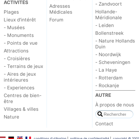
ACTIVITÉS
- Zandvoort
Adresses
Hollande-
Plages
Médicales
Méridionale
Lieux d'intérêt
Forum
- Leiden
- Musées
Bollenstreek
- Monuments
- Nature Hollands
- Points de vue
Duin
Attractions
- Noordwijk
- Croisières
- Scheveningen
- Terrains de jeux
- La Haye
- Aires de jeux
- Rotterdam
intérieures
- Rockanje
- Experiences
AUTRE
Centres de bien-
être
À propos de nous
Villages & villes
Nature
Contact
conditions d‘utilisation
|
politique de confidentialité
|
copyright © 2001