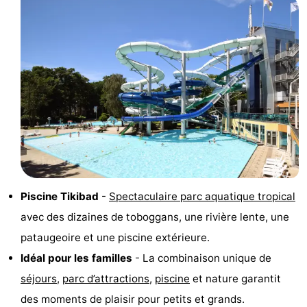
du
Randonnée
-
vélo
Équitation
-
Terrains
-
de
Surfen
-
golf
Peche
-
Sportive
Equitation
Boire
Piscine Tikibad
-
Spectaculaire parc aquatique tropical
et
Événements
avec des dizaines de toboggans, une rivière lente, une
manger
Pratiques
pataugeoire et une piscine extérieure.
Idéal pour les familles
- La combinaison unique de
Forum
séjours
,
parc d’attractions
,
piscine
et nature garantit
Route
des moments de plaisir pour petits et grands.