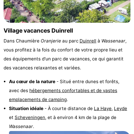
vue
Croisières
-
Terrains
-
Village vacances Duinrell
de
Aires
-
Dans Chaumière
Oranjerie
au parc
Duinrell
à
Wassenaar
,
jeux
de
Experiences
Centres
vous profitez à la fois du confort de votre propre lieu et
des équipements d'un parc de vacances, ce qui garantit
jeux
de
Villages
des vacances relaxantes et variées.
intérieures
bien-
&
Nature
Au cœur de la nature
- Situé entre dunes et forêts,
être
villes
Sports
avec des
hébergements confortables et de vastes
emplacements de camping
.
-
Situation idéale
- À courte distance de
La Haye
,
Leyde
Piscines
-
et
Scheveningen
, et à environ 4 km de la plage de
Wassenaar
.
Faire
-