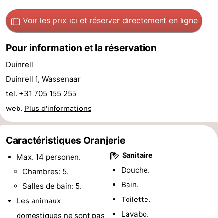
-
Voir les prix ici
et réserver directement en ligne
Stationnement
Adresses
Pour information et la réservation
Médicales
Région
Duinrell
Duinrell 1, Wassenaar
Hollande-
tel. +31 705 155 255
Septentrionale
-
web.
Plus d'informations
Nature
-
Caractéristiques Oranjerie
Schoorlse
Bergen
-
Sanitaire
Max. 14 personen.
Duinen
aan
Bergen
-
Douche.
Chambres: 5.
Bain.
Salles de bain: 5.
Zee
Alkmaar
-
Toilette.
Les animaux
Egmond
-
Lavabo.
domestiques ne sont pas