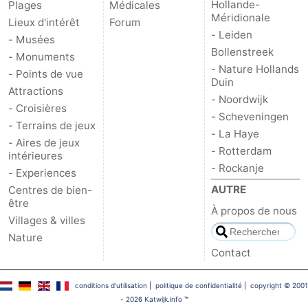
Hollande-
Plages
Médicales
Méridionale
Lieux d'intérêt
Forum
- Leiden
- Musées
Bollenstreek
- Monuments
- Nature Hollands
- Points de vue
Duin
Attractions
- Noordwijk
- Croisières
- Scheveningen
- Terrains de jeux
- La Haye
- Aires de jeux
- Rotterdam
intérieures
- Rockanje
- Experiences
AUTRE
Centres de bien-
être
À propos de nous
Villages & villes
Nature
Contact
conditions d‘utilisation
|
politique de confidentialité
|
copyright © 2001
- 2026 Katwijk.info
™