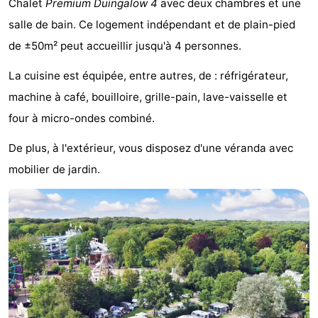
Chalet
Premium Duingalow 4
avec deux chambres et une
Noordduinen
Duinrell
Hôtels
salle de bain. Ce logement indépendant et de plain-pied
de ±50m² peut accueillir jusqu'à 4 personnes.
Last
La cuisine est équipée, entre autres, de : réfrigérateur,
minutes
Plages
machine à café, bouilloire, grille-pain, lave-vaisselle et
Voir
four à micro-ondes combiné.
et
Lieux
De plus, à l'extérieur, vous disposez d'une véranda avec
mobilier de jardin.
faire
d'intérêt
-
Musées
-
Monuments
-
Points
Attractions
de
-