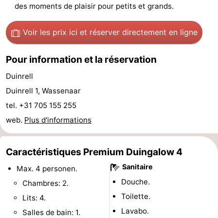
des moments de plaisir pour petits et grands.
-
Voir les prix ici
et réserver directement en ligne
Stationnement
Adresses
Pour information et la réservation
Médicales
Région
Duinrell
Hollande-
Duinrell 1, Wassenaar
Septentrionale
-
tel. +31 705 155 255
web.
Plus d'informations
Nature
-
Schoorlse
Bergen
-
Caractéristiques Premium Duingalow 4
Sanitaire
Duinen
aan
Bergen
-
Max. 4 personen.
Douche.
Chambres: 2.
Zee
Alkmaar
-
Toilette.
Lits: 4.
Lavabo.
Egmond
-
Salles de bain: 1.