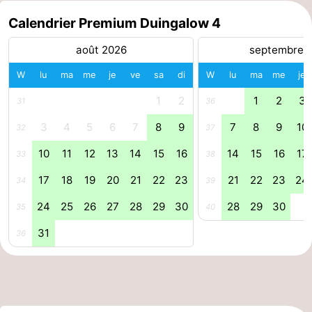
Calendrier Premium Duingalow 4
Hollands
Noordwijk
-
août 2026
septembre 
Duin
Scheveningen
-
W
lu
ma
me
je
ve
sa
di
W
lu
ma
me
je
La
-
1
2
1
2
3
31
36
Haye
Rotterdam
-
3
4
5
6
7
8
9
7
8
9
10
32
37
Rockanje
Météo
10
11
12
13
14
15
16
14
15
16
17
33
38
17
18
19
20
21
22
23
21
22
23
24
Contact
34
39
24
25
26
27
28
29
30
28
29
30
35
40
31
36