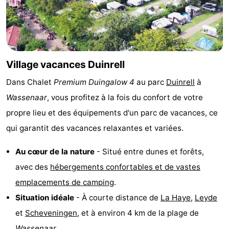
vue
Croisières
-
Terrains
-
de
Aires
-
Village vacances Duinrell
Dans Chalet
Premium Duingalow 4
au parc
Duinrell
à
jeux
de
Experiences
Centres
Wassenaar
, vous profitez à la fois du confort de votre
jeux
de
Villages
propre lieu et des équipements d'un parc de vacances, ce
qui garantit des vacances relaxantes et variées.
intérieures
bien-
&
Nature
Au cœur de la nature
- Situé entre dunes et forêts,
être
villes
Sports
avec des
hébergements confortables et de vastes
-
emplacements de camping
.
Situation idéale
- À courte distance de
La Haye
,
Leyde
Piscines
-
et
Scheveningen
, et à environ 4 km de la plage de
Faire
-
Wassenaar
.