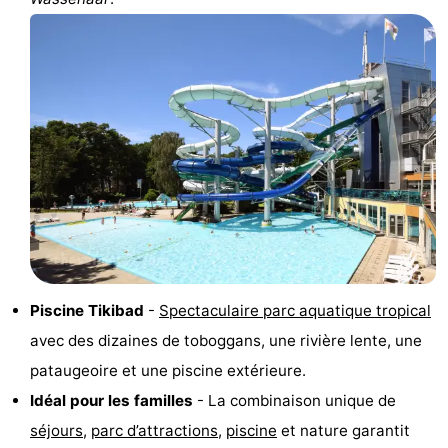
du
Randonnée
-
vélo
Équitation
-
Terrains
-
de
Surfen
-
golf
Peche
-
Sportive
Equitation
Boire
et
Événements
Piscine Tikibad
-
Spectaculaire parc aquatique tropical
avec des dizaines de toboggans, une rivière lente, une
manger
Pratiques
pataugeoire et une piscine extérieure.
Forum
Idéal pour les familles
- La combinaison unique de
séjours
,
parc d’attractions
,
piscine
et nature garantit
Route