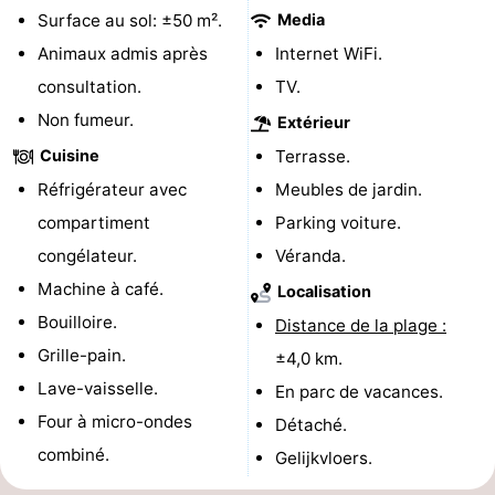
Surface au sol: ±50 m².
Media
aan
Noordhollands
-
Animaux admis après
Internet WiFi.
Zee
duinreservaat
Wijk
-
consultation.
TV.
Non fumeur.
Extérieur
aan
Nature
-
Cuisine
Terrasse.
Zee
Zuid-
Amsterdam
-
Réfrigérateur avec
Meubles de jardin.
compartiment
Parking voiture.
Kennermerland
Haarlem
-
congélateur.
Véranda.
Zandvoort
Hollande-
Machine à café.
Localisation
Bouilloire.
Distance de la plage :
Méridionale
-
Grille-pain.
±4,0 km.
Leiden
Bollenstreek
Lave-vaisselle.
En parc de vacances.
Four à micro-ondes
Détaché.
-
combiné.
Gelijkvloers.
Nature
-