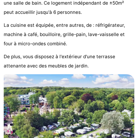
une salle de bain. Ce logement indépendant de ±50m²
Noordduinen
Duinrell
Hôtels
peut accueillir jusqu'à 6 personnes.
Last
La cuisine est équipée, entre autres, de : réfrigérateur,
machine à café, bouilloire, grille-pain, lave-vaisselle et
minutes
Plages
four à micro-ondes combiné.
Voir
De plus, vous disposez à l'extérieur d'une terrasse
et
Lieux
attenante avec des meubles de jardin.
faire
d'intérêt
-
Musées
-
Monuments
-
Points
Attractions
de
-