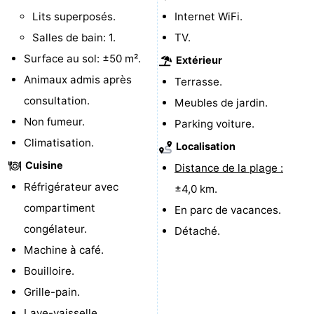
Lits superposés.
Internet WiFi.
aan
Noordhollands
-
Salles de bain: 1.
TV.
Zee
duinreservaat
Wijk
-
Surface au sol: ±50 m².
Extérieur
Animaux admis après
Terrasse.
aan
Nature
-
consultation.
Meubles de jardin.
Zee
Zuid-
Amsterdam
-
Non fumeur.
Parking voiture.
Climatisation.
Localisation
Kennermerland
Haarlem
-
Cuisine
Distance de la plage :
Zandvoort
Hollande-
Réfrigérateur avec
±4,0 km.
compartiment
En parc de vacances.
Méridionale
-
congélateur.
Détaché.
Leiden
Bollenstreek
Machine à café.
Bouilloire.
-
Grille-pain.
Nature
-
Lave-vaisselle.