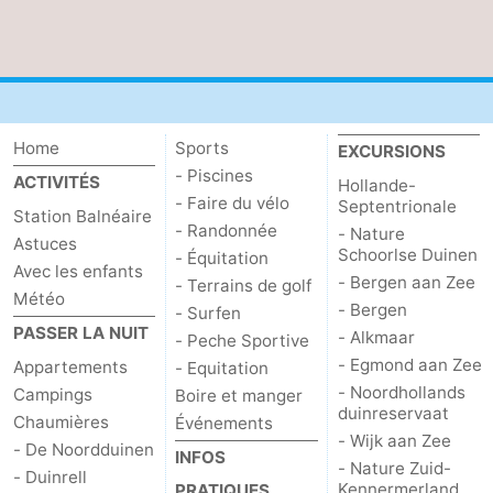
Home
Sports
EXCURSIONS
- Piscines
ACTIVITÉS
Hollande-
- Faire du vélo
Septentrionale
Station Balnéaire
- Randonnée
- Nature
Astuces
Schoorlse Duinen
- Équitation
Avec les enfants
- Bergen aan Zee
- Terrains de golf
Météo
- Bergen
- Surfen
PASSER LA NUIT
- Alkmaar
- Peche Sportive
- Egmond aan Zee
Appartements
- Equitation
- Noordhollands
Campings
Boire et manger
duinreservaat
Chaumières
Événements
- Wijk aan Zee
- De Noordduinen
INFOS
- Nature Zuid-
- Duinrell
Kennermerland
PRATIQUES