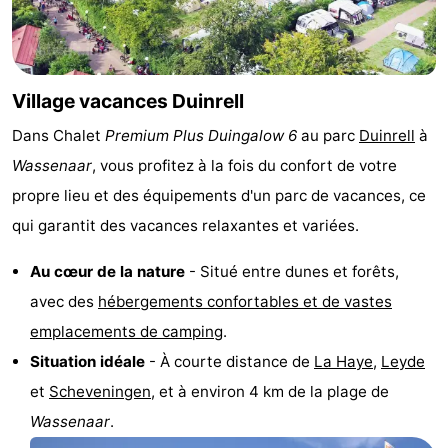
vue
Croisières
-
Terrains
-
Village vacances Duinrell
de
Aires
-
Dans Chalet
Premium Plus Duingalow 6
au parc
Duinrell
à
jeux
de
Experiences
Centres
Wassenaar
, vous profitez à la fois du confort de votre
propre lieu et des équipements d'un parc de vacances, ce
jeux
de
Villages
qui garantit des vacances relaxantes et variées.
intérieures
bien-
&
Nature
Au cœur de la nature
- Situé entre dunes et forêts,
être
villes
Sports
avec des
hébergements confortables et de vastes
emplacements de camping
.
-
Situation idéale
- À courte distance de
La Haye
,
Leyde
Piscines
-
et
Scheveningen
, et à environ 4 km de la plage de
Wassenaar
.
Faire
-