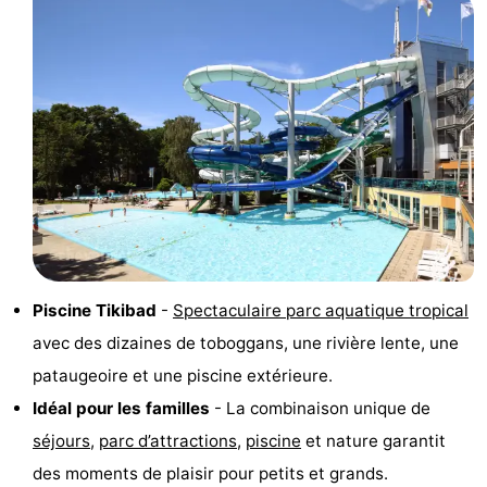
du
Randonnée
-
vélo
Équitation
-
Terrains
-
de
Surfen
-
golf
Peche
-
Sportive
Equitation
Boire
Piscine Tikibad
-
Spectaculaire parc aquatique tropical
et
Événements
avec des dizaines de toboggans, une rivière lente, une
manger
Pratiques
pataugeoire et une piscine extérieure.
Idéal pour les familles
- La combinaison unique de
Forum
séjours
,
parc d’attractions
,
piscine
et nature garantit
Route
des moments de plaisir pour petits et grands.