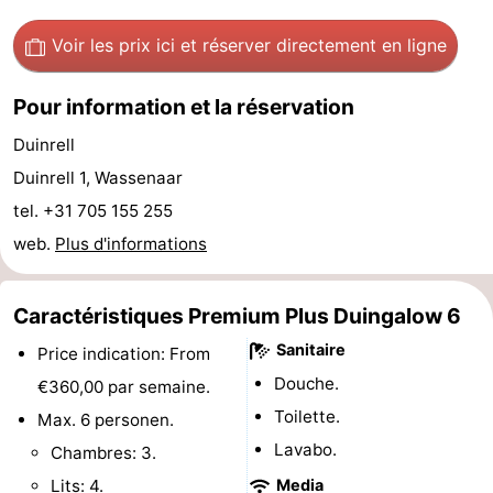
-
Voir les prix ici
et réserver directement en ligne
Stationnement
Adresses
Pour information et la réservation
Médicales
Région
Duinrell
Duinrell 1, Wassenaar
Hollande-
tel. +31 705 155 255
Septentrionale
-
web.
Plus d'informations
Nature
-
Caractéristiques Premium Plus Duingalow 6
Schoorlse
Bergen
-
Sanitaire
Price indication: From
Duinen
aan
Bergen
-
Douche.
€360,00 par semaine.
Toilette.
Max. 6 personen.
Zee
Alkmaar
-
Lavabo.
Chambres: 3.
Egmond
-
Lits: 4.
Media