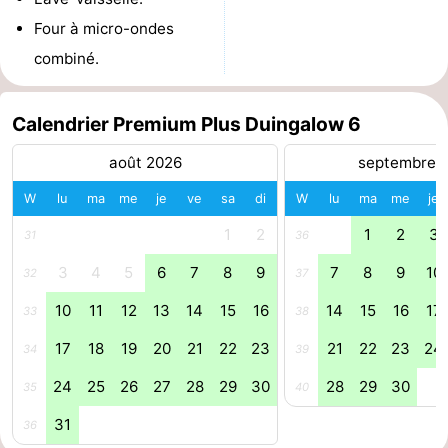
Four à micro-ondes
Hollands
Noordwijk
-
combiné.
Duin
Scheveningen
-
Calendrier Premium Plus Duingalow 6
La
-
août 2026
septembre 
Haye
Rotterdam
-
W
lu
ma
me
je
ve
sa
di
W
lu
ma
me
je
Rockanje
Météo
1
2
1
2
3
31
36
Contact
3
4
5
6
7
8
9
7
8
9
10
32
37
10
11
12
13
14
15
16
14
15
16
17
33
38
17
18
19
20
21
22
23
21
22
23
24
34
39
24
25
26
27
28
29
30
28
29
30
35
40
31
36