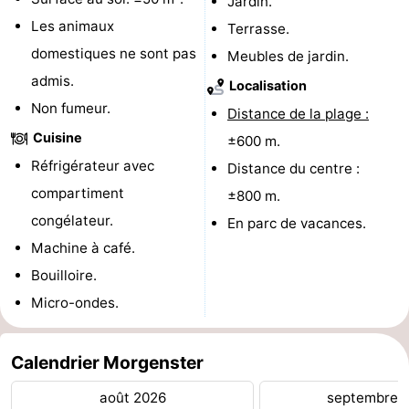
Jardin.
Les animaux
-
Terrasse.
domestiques ne sont pas
Meubles de jardin.
Stationnement
Adresses
admis.
Localisation
Non fumeur.
Médicales
Région
Distance de la plage :
Cuisine
±600 m.
Hollande-
Réfrigérateur avec
Distance du centre :
Septentrionale
-
compartiment
±800 m.
congélateur.
En parc de vacances.
Nature
-
Machine à café.
Schoorlse
Bergen
-
Bouilloire.
Micro-ondes.
Duinen
aan
Bergen
-
Zee
Alkmaar
-
Calendrier Morgenster
août 2026
septembre 
Egmond
-