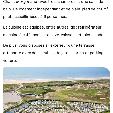
Chalet
Morgenster
avec trois chambres et une salle de
Noordduinen
Duinrell
Hôtels
bain. Ce logement indépendant et de plain-pied de ±50m²
peut accueillir jusqu'à 6 personnes.
Last
La cuisine est équipée, entre autres, de : réfrigérateur,
minutes
Plages
machine à café, bouilloire, lave-vaisselle et micro-ondes.
Voir
De plus, vous disposez à l'extérieur d'une terrasse
et
Lieux
attenante avec des meubles de jardin, jardin et parking
voiture.
faire
d'intérêt
-
Musées
-
Monuments
-
Points
Attractions
de
-