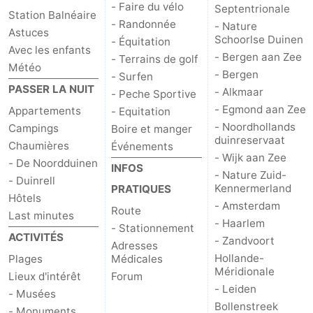
- Faire du vélo
Septentrionale
Station Balnéaire
- Randonnée
- Nature
Astuces
Schoorlse Duinen
- Équitation
Avec les enfants
- Bergen aan Zee
- Terrains de golf
Météo
- Bergen
- Surfen
PASSER LA NUIT
- Alkmaar
- Peche Sportive
- Egmond aan Zee
Appartements
- Equitation
- Noordhollands
Campings
Boire et manger
duinreservaat
Chaumières
Événements
- Wijk aan Zee
- De Noordduinen
INFOS
- Nature Zuid-
- Duinrell
Kennermerland
PRATIQUES
Hôtels
- Amsterdam
Route
Last minutes
- Haarlem
- Stationnement
ACTIVITÉS
- Zandvoort
Adresses
Hollande-
Plages
Médicales
Méridionale
Lieux d'intérêt
Forum
- Leiden
- Musées
Bollenstreek
- Monuments