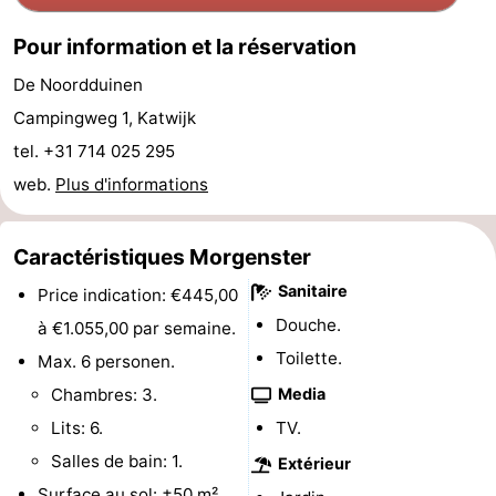
du
Randonnée
-
Pour information et la réservation
vélo
Équitation
-
De Noordduinen
Campingweg 1, Katwijk
Terrains
-
tel. +31 714 025 295
de
Surfen
-
web.
Plus d'informations
golf
Peche
-
Caractéristiques Morgenster
Sportive
Equitation
Boire
Sanitaire
Price indication: €445,00
Douche.
à €1.055,00 par semaine.
et
Événements
Toilette.
Max. 6 personen.
manger
Pratiques
Chambres: 3.
Media
Lits: 6.
TV.
Forum
Salles de bain: 1.
Extérieur
Route
Surface au sol: ±50 m².