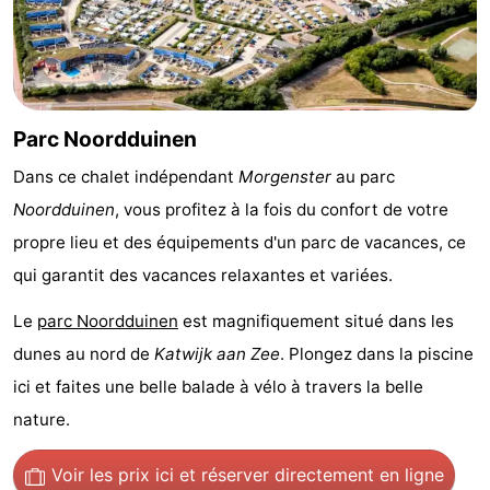
vue
Croisières
-
Terrains
-
de
Aires
-
Parc Noordduinen
jeux
de
Experiences
Centres
Dans ce chalet indépendant
Morgenster
au parc
Noordduinen
, vous profitez à la fois du confort de votre
jeux
de
Villages
propre lieu et des équipements d'un parc de vacances, ce
intérieures
bien-
&
Nature
qui garantit des vacances relaxantes et variées.
Le
parc Noordduinen
est magnifiquement situé dans les
être
villes
Sports
dunes au nord de
Katwijk aan Zee
. Plongez dans la piscine
-
ici et faites une belle balade à vélo à travers la belle
nature.
Piscines
-
Faire
-
Voir les prix ici
et réserver directement en ligne