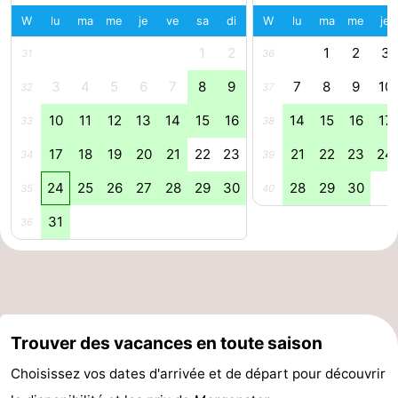
W
lu
ma
me
je
ve
sa
di
W
lu
ma
me
je
aan
Noordhollands
-
1
2
1
2
3
31
36
Zee
duinreservaat
Wijk
-
3
4
5
6
7
8
9
7
8
9
10
32
37
aan
Nature
-
10
11
12
13
14
15
16
14
15
16
17
33
38
Zee
Zuid-
Amsterdam
-
17
18
19
20
21
22
23
21
22
23
24
34
39
24
25
26
27
28
29
30
28
29
30
Kennermerland
Haarlem
-
35
40
31
36
Zandvoort
Hollande-
Méridionale
-
Leiden
Bollenstreek
Trouver des vacances en toute saison
-
Choisissez vos dates d'arrivée et de départ pour découvrir
Nature
-