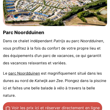
vue
Croisières
-
Terrains
-
de
Aires
-
Parc Noordduinen
jeux
de
Experiences
Centres
Dans ce chalet indépendant
Patrijs
au parc
Noordduinen
,
vous profitez à la fois du confort de votre propre lieu et
jeux
de
Villages
des équipements d'un parc de vacances, ce qui garantit
intérieures
bien-
&
Nature
des vacances relaxantes et variées.
être
villes
Sports
Le
parc Noordduinen
est magnifiquement situé dans les
dunes au nord de
Katwijk aan Zee
. Plongez dans la piscine
-
ici et faites une belle balade à vélo à travers la belle
Piscines
-
nature.
Faire
-
Voir les prix ici
et réserver directement en ligne