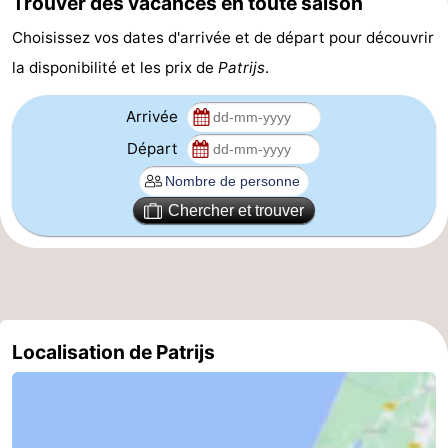
Trouver des vacances en toute saison
Hollands
Noordwijk
-
Choisissez vos dates d'arrivée et de départ pour découvrir
la disponibilité et les prix de
Patrijs
.
Duin
Scheveningen
-
Arrivée
La
-
Départ
Haye
Rotterdam
-
Chercher et trouver
Rockanje
Météo
Contact
Localisation de Patrijs