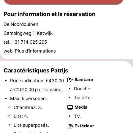
du
Randonnée
-
Pour information et la réservation
vélo
Équitation
-
De Noordduinen
Campingweg 1, Katwijk
Terrains
-
tel. +31 714 025 295
de
Surfen
-
web.
Plus d'informations
golf
Peche
-
Caractéristiques Patrijs
Sportive
Equitation
Boire
Sanitaire
Price indication: €430,00
Douche.
et
Événements
à €1.010,00 par semaine.
Toilette.
Max. 6 personen.
manger
Pratiques
Chambres: 3.
Media
Forum
Lits: 4.
TV.
Lits superposés.
Extérieur
Route