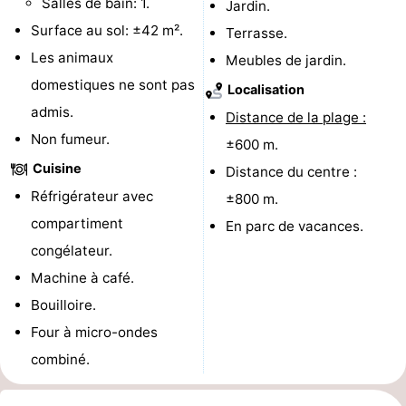
Salles de bain: 1.
Jardin.
-
Surface au sol: ±42 m².
Terrasse.
Les animaux
Meubles de jardin.
Stationnement
Adresses
domestiques ne sont pas
Localisation
Médicales
Région
admis.
Distance de la plage :
Non fumeur.
±600 m.
Hollande-
Cuisine
Distance du centre :
Septentrionale
-
Réfrigérateur avec
±800 m.
compartiment
En parc de vacances.
Nature
-
congélateur.
Schoorlse
Bergen
-
Machine à café.
Bouilloire.
Duinen
aan
Bergen
-
Four à micro-ondes
Zee
Alkmaar
-
combiné.
Egmond
-