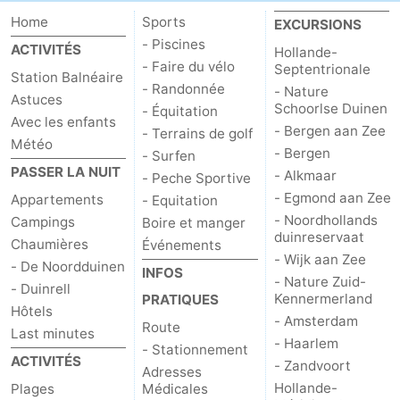
Home
Sports
EXCURSIONS
- Piscines
ACTIVITÉS
Hollande-
- Faire du vélo
Septentrionale
Station Balnéaire
- Randonnée
- Nature
Astuces
Schoorlse Duinen
- Équitation
Avec les enfants
- Bergen aan Zee
- Terrains de golf
Météo
- Bergen
- Surfen
PASSER LA NUIT
- Alkmaar
- Peche Sportive
- Egmond aan Zee
Appartements
- Equitation
- Noordhollands
Campings
Boire et manger
duinreservaat
Chaumières
Événements
- Wijk aan Zee
- De Noordduinen
INFOS
- Nature Zuid-
- Duinrell
Kennermerland
PRATIQUES
Hôtels
- Amsterdam
Route
Last minutes
- Haarlem
- Stationnement
ACTIVITÉS
- Zandvoort
Adresses
Hollande-
Plages
Médicales