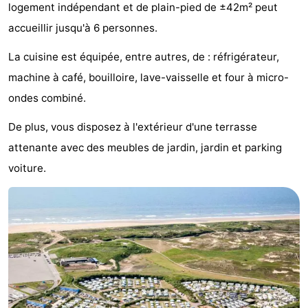
logement indépendant et de plain-pied de ±42m² peut
Noordduinen
Duinrell
Hôtels
accueillir jusqu'à 6 personnes.
Last
La cuisine est équipée, entre autres, de : réfrigérateur,
machine à café, bouilloire, lave-vaisselle et four à micro-
minutes
Plages
ondes combiné.
Voir
De plus, vous disposez à l'extérieur d'une terrasse
et
Lieux
attenante avec des meubles de jardin, jardin et parking
voiture.
faire
d'intérêt
-
Musées
-
Monuments
-
Points
Attractions
de
-