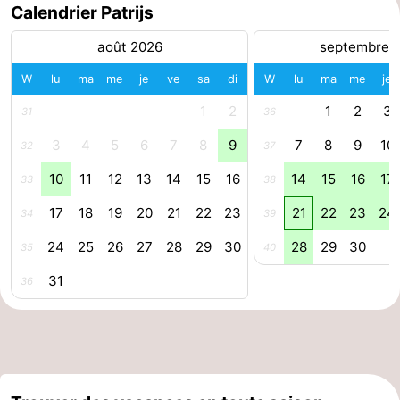
Calendrier Patrijs
aan
Noordhollands
-
août 2026
septembre 
Zee
duinreservaat
Wijk
-
W
lu
ma
me
je
ve
sa
di
W
lu
ma
me
je
aan
Nature
-
1
2
1
2
3
31
36
3
4
5
6
7
8
9
7
8
9
10
32
37
Zee
Zuid-
Amsterdam
-
10
11
12
13
14
15
16
14
15
16
17
33
38
Kennermerland
Haarlem
-
17
18
19
20
21
22
23
21
22
23
24
34
39
Zandvoort
Hollande-
24
25
26
27
28
29
30
28
29
30
35
40
Méridionale
-
31
36
Leiden
Bollenstreek
-
Nature
-