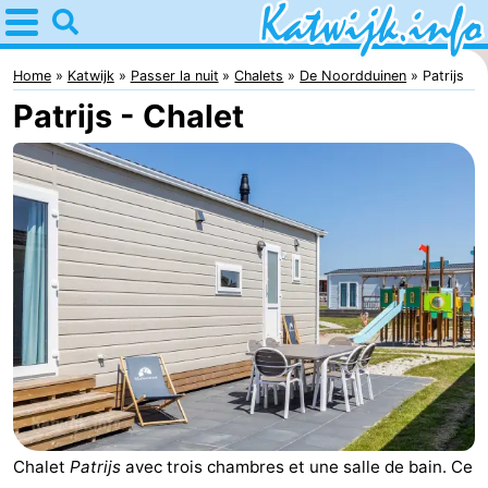
Home
Katwijk
Home
Katwijk
Passer la nuit
Chalets
De Noordduinen
Patrijs
Patrijs - Chalet
Astuces
Avec
les
Passer
enfants
la
Appartements
nuit
Campings
Chaumières
-
De
-
Chalet
Patrijs
avec trois chambres et une salle de bain. Ce