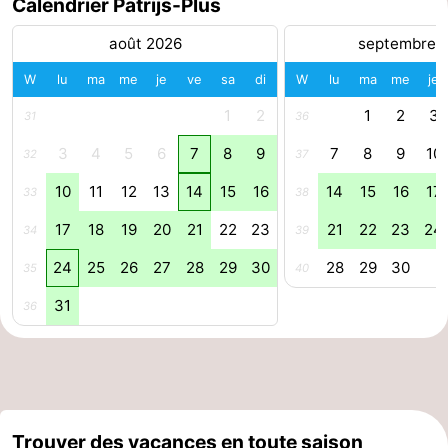
Calendrier Patrijs-Plus
aan
Noordhollands
-
août 2026
septembre 
Zee
duinreservaat
Wijk
-
W
lu
ma
me
je
ve
sa
di
W
lu
ma
me
je
1
2
1
2
3
31
36
aan
Nature
-
3
4
5
6
7
8
9
7
8
9
10
32
37
Zee
Zuid-
Amsterdam
-
10
11
12
13
14
15
16
14
15
16
17
33
38
Kennermerland
Haarlem
-
17
18
19
20
21
22
23
21
22
23
24
34
39
Zandvoort
Hollande-
24
25
26
27
28
29
30
28
29
30
35
40
Méridionale
-
31
36
Leiden
Bollenstreek
-
Nature
-
Trouver des vacances en toute saison