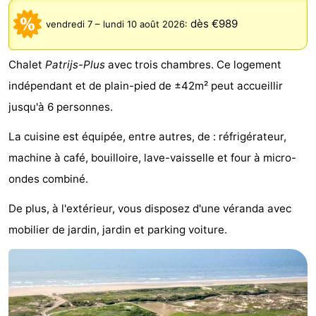
Noordduinen
Duinrell
Hôtels
dès €989
vendredi 7
–
lundi 10 août 2026
:
Last
Chalet
Patrijs-Plus
avec trois chambres. Ce logement
minutes
Plages
indépendant et de plain-pied de ±42m² peut accueillir
jusqu'à 6 personnes.
Voir
La cuisine est équipée, entre autres, de : réfrigérateur,
et
Lieux
machine à café, bouilloire, lave-vaisselle et four à micro-
faire
d'intérêt
-
ondes combiné.
Musées
-
De plus, à l'extérieur, vous disposez d'une véranda avec
mobilier de jardin, jardin et parking voiture.
Monuments
-
Points
Attractions
de
-