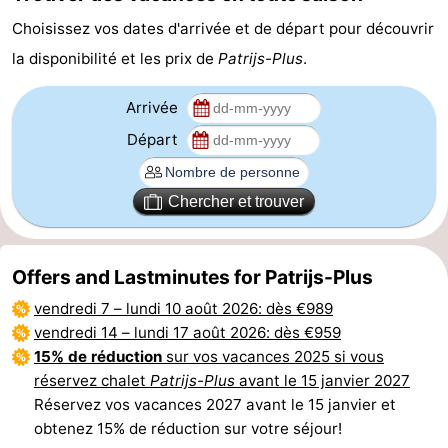
Choisissez vos dates d'arrivée et de départ pour découvrir
Hollands
Noordwijk
-
la disponibilité et les prix de
Patrijs-Plus
.
Duin
Scheveningen
-
Arrivée
La
-
Départ
Haye
Rotterdam
-
Chercher et trouver
Rockanje
Météo
Contact
Offers and Lastminutes for Patrijs-Plus
vendredi 7
–
lundi 10 août 2026
: dès €989
vendredi 14
–
lundi 17 août 2026
: dès €959
15% de réduction
sur vos vacances 2025 si vous
réservez chalet
Patrijs-Plus
avant le 15 janvier 2027
Réservez vos vacances 2027 avant le 15 janvier et
obtenez 15% de réduction sur votre séjour!