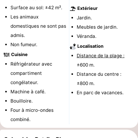
Surface au sol: ±42 m².
Extérieur
-
Les animaux
Jardin.
Stationnement
Adresses
domestiques ne sont pas
Meubles de jardin.
admis.
Véranda.
Médicales
Région
Non fumeur.
Localisation
Hollande-
Cuisine
Distance de la plage :
Réfrigérateur avec
±600 m.
Septentrionale
-
compartiment
Distance du centre :
Nature
-
congélateur.
±800 m.
Machine à café.
En parc de vacances.
Schoorlse
Bergen
-
Bouilloire.
Duinen
aan
Bergen
-
Four à micro-ondes
combiné.
Zee
Alkmaar
-
Egmond
-