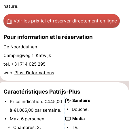
nature.
du
Randonnée
-
Voir les prix ici
et réserver directement en ligne
vélo
Équitation
-
Terrains
-
Pour information et la réservation
De Noordduinen
de
Surfen
-
Campingweg 1, Katwijk
golf
Peche
-
tel. +31 714 025 295
web.
Plus d'informations
Sportive
Equitation
Boire
et
Événements
Caractéristiques Patrijs-Plus
manger
Pratiques
Sanitaire
Price indication: €445,00
Douche.
à €1.065,00 par semaine.
Forum
Max. 6 personen.
Media
Route
Chambres: 3.
TV.