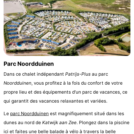
vue
Croisières
-
Terrains
-
de
Aires
-
jeux
de
Experiences
Centres
jeux
de
Villages
Parc Noordduinen
Dans ce chalet indépendant
Patrijs-Plus
au parc
intérieures
bien-
&
Nature
Noordduinen
, vous profitez à la fois du confort de votre
être
villes
Sports
propre lieu et des équipements d'un parc de vacances, ce
qui garantit des vacances relaxantes et variées.
-
Le
parc Noordduinen
est magnifiquement situé dans les
Piscines
-
dunes au nord de
Katwijk aan Zee
. Plongez dans la piscine
Faire
-
ici et faites une belle balade à vélo à travers la belle