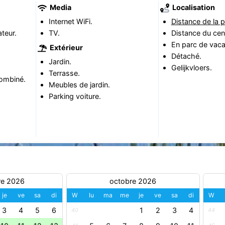
Media
Localisation
Internet WiFi.
Distance de la p
teur.
TV.
Distance du cen
En parc de vac
Extérieur
Détaché.
Jardin.
Gelijkvloers.
Terrasse.
ombiné.
Meubles de jardin.
Parking voiture.
re 2026
octobre 2026
je
ve
sa
di
W
lu
ma
me
je
ve
sa
di
W
3
4
5
6
1
2
3
4
40
44