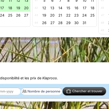
10
11
12
13
5
6
7
8
9
10
11
41
45
17
18
19
20
12
13
14
15
16
17
18
42
46
24
25
26
27
19
20
21
22
23
24
25
43
47
26
27
28
29
30
31
44
48
49
isponibilité et les prix de
Klaproos
.
Chercher et trouver