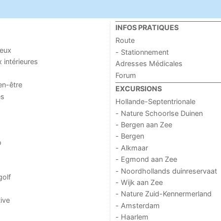
INFOS PRATIQUES
Route
jeux
- Stationnement
x intérieures
Adresses Médicales
Forum
en-être
EXCURSIONS
es
Hollande-Septentrionale
- Nature Schoorlse Duinen
- Bergen aan Zee
- Bergen
o
- Alkmaar
- Egmond aan Zee
- Noordhollands duinreservaat
golf
- Wijk aan Zee
- Nature Zuid-Kennermerland
ive
- Amsterdam
- Haarlem