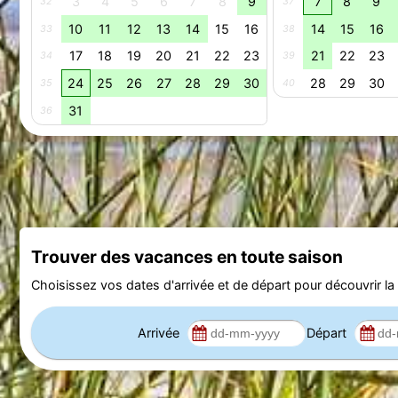
3
4
5
6
7
8
9
7
8
9
32
37
10
11
12
13
14
15
16
14
15
16
33
38
17
18
19
20
21
22
23
21
22
23
34
39
24
25
26
27
28
29
30
28
29
30
35
40
31
36
Trouver des vacances en toute saison
Choisissez vos dates d'arrivée et de départ pour découvrir la d
Arrivée
Départ