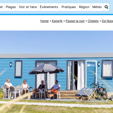
it
Plages
Voir et faire
Événements
Pratiques
Région
Météo
Home
Katwijk
Passer la nuit
Chalets
De Noo