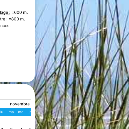
lage :
±600 m.
tre : ±800 m.
ances.
novembre 2026
décembre 2026
lu
ma
me
je
ve
sa
di
W
lu
ma
me
je
ve
s
1
1
2
3
4
49