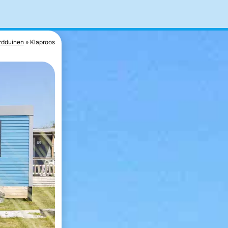
rdduinen
Klaproos