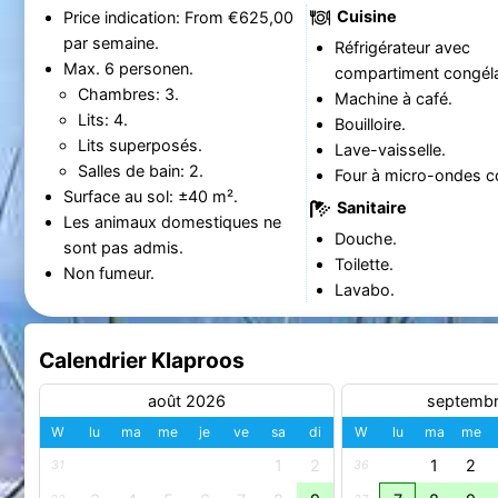
Cuisine
Price indication: From €625,00
par semaine.
Réfrigérateur avec
Max. 6 personen.
compartiment congéla
Chambres: 3.
Machine à café.
Lits: 4.
Bouilloire.
Lits superposés.
Lave-vaisselle.
Salles de bain: 2.
Four à micro-ondes c
Surface au sol: ±40 m².
Sanitaire
Les animaux domestiques ne
Douche.
sont pas admis.
Toilette.
Non fumeur.
Lavabo.
Calendrier Klaproos
août 2026
septemb
W
lu
ma
me
je
ve
sa
di
W
lu
ma
me
1
2
1
2
31
36